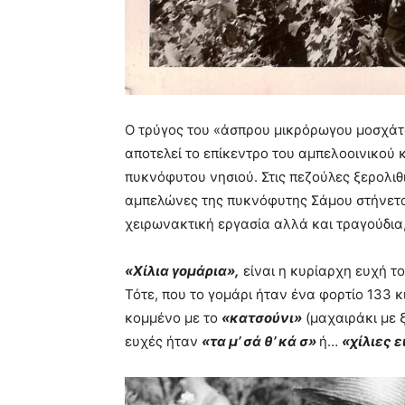
Ο τρύγος του «άσπρου μικρόρωγου μοσχάτο
αποτελεί το επίκεντρο του αμπελοοινικού 
πυκνόφυτου νησιού. Στις πεζούλες ξερολιθ
αμπελώνες της πυκνόφυτης Σάμου στήνεται
χειρωνακτική εργασία αλλά και τραγούδια,
«Χίλια γομάρια»,
είναι η κυρίαρχη ευχή τ
Τότε, που το γομάρι ήταν ένα φορτίο 133 
κομμένο με το
«κατσούνι»
(μαχαιράκι με ξ
ευχές ήταν
«τα μ’ σά θ’ κά σ»
ή…
«χίλιες ε