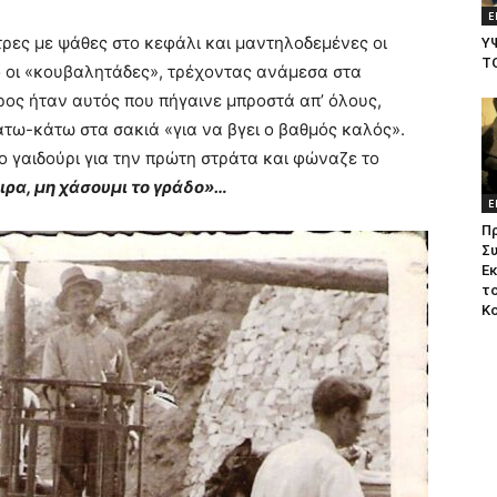
Ε
ρες με ψάθες στο κεφάλι και μαντηλοδεμένες οι
Υ
Τ
ο οι «κουβαλητάδες», τρέχοντας ανάμεσα στα
ιρος ήταν αυτός που πήγαινε μπροστά απ’ όλους,
άτω-κάτω στα σακιά «για να βγει ο βαθμός καλός».
το γαιδούρι για την πρώτη στράτα και φώναζε το
σιρα, μη χάσουμι το γράδο»…
Ε
Π
Σ
Ε
το
Κ