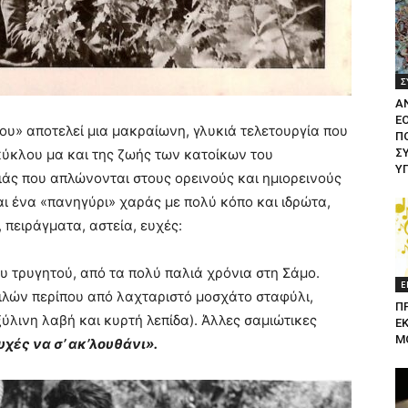
Σ
Α
Ε
υ» αποτελεί μια μακραίωνη, γλυκιά τελετουργία που
ΠΟ
κύκλου μα και της ζωής των κατοίκων του
Σ
Υ
ιάς που απλώνονται στους ορεινούς και ημιορεινούς
 ένα «πανηγύρι» χαράς με πολύ κόπο και ιδρώτα,
 πειράγματα, αστεία, ευχές:
ου τρυγητού, από τα πολύ παλιά χρόνια στη Σάμο.
Ε
κιλών περίπου από λαχταριστό μοσχάτο σταφύλι,
Π
ύλινη λαβή και κυρτή λεπίδα). Άλλες σαμιώτικες
Ε
Μ
υχές να σ’ ακ’λουθάνι».