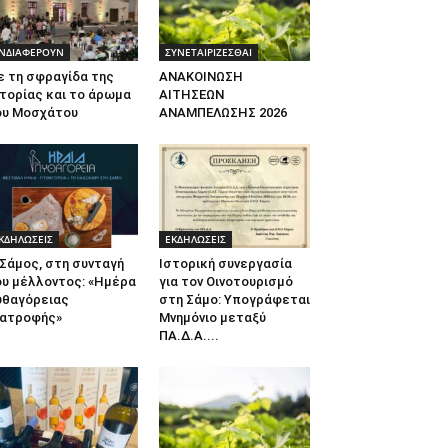
ΝΔΙΑΦΕΡΟΥΝ
ΣΥΝΕΤΑΙΡΙΖΕΣΘΑΙ
ε τη σφραγίδα της
ΑΝΑΚΟΙΝΩΣΗ
τορίας και το άρωμα
ΑΙΤΗΣΕΩΝ
ου Μοσχάτου
ΑΝΑΜΠΕΛΩΣΗΣ 2026
ΚΔΗΛΩΣΕΙΣ
ΕΚΔΗΛΩΣΕΙΣ
Σάμος, στη συνταγή
Ιστορική συνεργασία
ου μέλλοντος: «Ημέρα
για τον Οινοτουρισμό
υθαγόρειας
στη Σάμο: Υπογράφεται
ιατροφής»
Μνημόνιο μεταξύ
ΠΑ.Δ.Α....