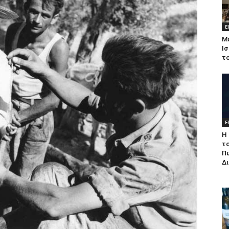
Ε
Μ
Ισ
τ
Ε
Η 
τ
Π
Δ