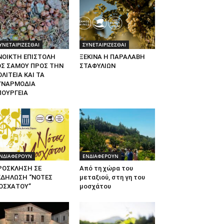
ΥΝΕΤΑΙΡΙΖΕΣΘΑΙ
ΣΥΝΕΤΑΙΡΙΖΕΣΘΑΙ
ΝΟΙΚΤΗ ΕΠΙΣΤΟΛΗ
ΞΕΚΙΝΑ Η ΠΑΡΑΛΑΒΗ
ΟΣ ΣΑΜΟΥ ΠΡΟΣ ΤΗΝ
ΣΤΑΦΥΛΙΩΝ
ΛΙΤΕΙΑ ΚΑΙ ΤΑ
ΥΝΑΡΜΟΔΙΑ
ΠΟΥΡΓΕΙΑ
ΝΔΙΑΦΕΡΟΥΝ
ΕΝΔΙΑΦΕΡΟΥΝ
ΡΟΣΚΛΗΣΗ ΣΕ
Από τη χώρα του
ΚΔΗΛΩΣΗ “ΝΟΤΕΣ
μεταξιού, στη γη του
ΟΣΧΑΤΟΥ”
μοσχάτου