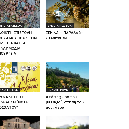
ΥΝΕΤΑΙΡΙΖΕΣΘΑΙ
ΣΥΝΕΤΑΙΡΙΖΕΣΘΑΙ
ΝΟΙΚΤΗ ΕΠΙΣΤΟΛΗ
ΞΕΚΙΝΑ Η ΠΑΡΑΛΑΒΗ
ΟΣ ΣΑΜΟΥ ΠΡΟΣ ΤΗΝ
ΣΤΑΦΥΛΙΩΝ
ΛΙΤΕΙΑ ΚΑΙ ΤΑ
ΥΝΑΡΜΟΔΙΑ
ΠΟΥΡΓΕΙΑ
ΝΔΙΑΦΕΡΟΥΝ
ΕΝΔΙΑΦΕΡΟΥΝ
ΡΟΣΚΛΗΣΗ ΣΕ
Από τη χώρα του
ΚΔΗΛΩΣΗ “ΝΟΤΕΣ
μεταξιού, στη γη του
ΟΣΧΑΤΟΥ”
μοσχάτου