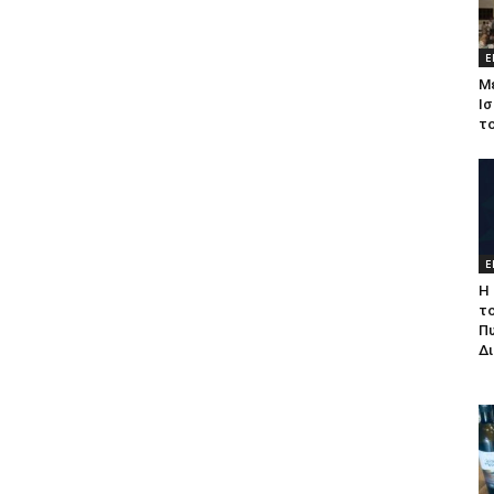
Ε
Μ
Ισ
τ
Ε
Η 
τ
Π
Δ