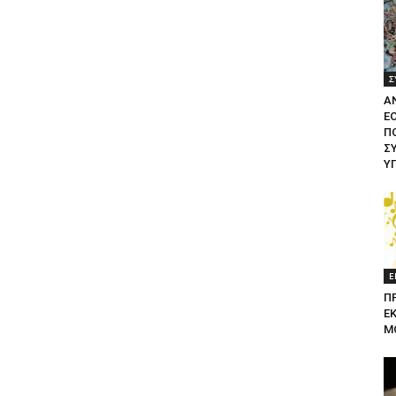
Σ
Α
Ε
ΠΟ
Σ
Υ
Ε
Π
Ε
Μ