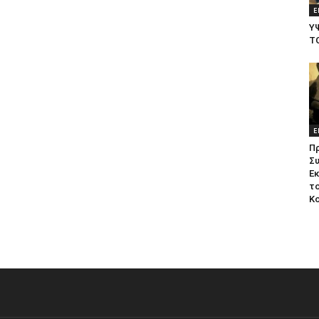
Ε
Υ
Τ
Ε
Π
Σ
Ε
το
Κ