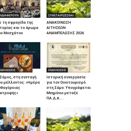
ΝΔΙΑΦΕΡΟΥΝ
ΣΥΝΕΤΑΙΡΙΖΕΣΘΑΙ
ε τη σφραγίδα της
ΑΝΑΚΟΙΝΩΣΗ
τορίας και το άρωμα
ΑΙΤΗΣΕΩΝ
ου Μοσχάτου
ΑΝΑΜΠΕΛΩΣΗΣ 2026
ΚΔΗΛΩΣΕΙΣ
ΕΚΔΗΛΩΣΕΙΣ
Σάμος, στη συνταγή
Ιστορική συνεργασία
ου μέλλοντος: «Ημέρα
για τον Οινοτουρισμό
υθαγόρειας
στη Σάμο: Υπογράφεται
ιατροφής»
Μνημόνιο μεταξύ
ΠΑ.Δ.Α....