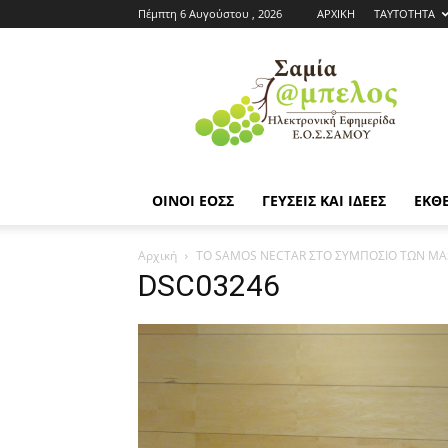
Πέμπτη 6 Αυγούστου , 2026
ΑΡΧΙΚΗ
ΤΑΥΤΟΤΗΤΑ
Εφημερίδα
ΕΟΣΣ
|
Σαμία
Άμπελος
ΟΙΝΟΙ ΕΟΣΣ
ΓΕΥΣΕΙΣ ΚΑΙ ΙΔΕΕΣ
ΕΚΘΕ
Αρχική
ΤΟ SAMOS NECTAR ΣΤΟ ΣΥΜΠΟΣΙΟ ΤΩΝ MA
DSC03246