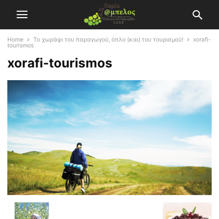
Home
Το χωράφι του παραγωγού, όπλο (και) του τουρισμού!
xorafi-
tourismos
xorafi-tourismos