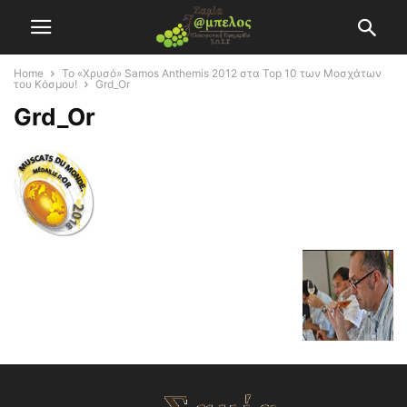
Home
Το «Χρυσό» Samos Anthemis 2012 στα Top 10 των Μοσχάτων
του Κόσμου!
Grd_Or
Grd_Or