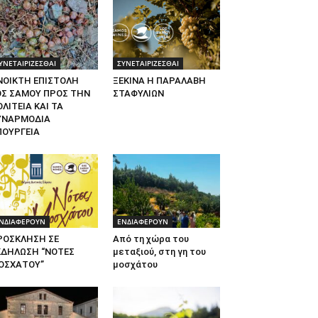
ΥΝΕΤΑΙΡΙΖΕΣΘΑΙ
ΣΥΝΕΤΑΙΡΙΖΕΣΘΑΙ
ΝΟΙΚΤΗ ΕΠΙΣΤΟΛΗ
ΞΕΚΙΝΑ Η ΠΑΡΑΛΑΒΗ
ΟΣ ΣΑΜΟΥ ΠΡΟΣ ΤΗΝ
ΣΤΑΦΥΛΙΩΝ
ΛΙΤΕΙΑ ΚΑΙ ΤΑ
ΥΝΑΡΜΟΔΙΑ
ΠΟΥΡΓΕΙΑ
ΝΔΙΑΦΕΡΟΥΝ
ΕΝΔΙΑΦΕΡΟΥΝ
ΡΟΣΚΛΗΣΗ ΣΕ
Από τη χώρα του
ΚΔΗΛΩΣΗ “ΝΟΤΕΣ
μεταξιού, στη γη του
ΟΣΧΑΤΟΥ”
μοσχάτου