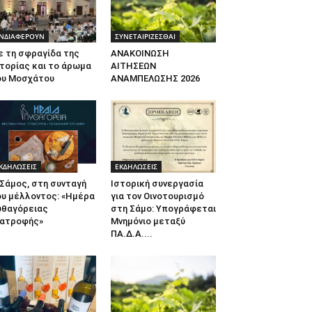
ΝΔΙΑΦΕΡΟΥΝ
ΣΥΝΕΤΑΙΡΙΖΕΣΘΑΙ
ε τη σφραγίδα της
ΑΝΑΚΟΙΝΩΣΗ
τορίας και το άρωμα
ΑΙΤΗΣΕΩΝ
ου Μοσχάτου
ΑΝΑΜΠΕΛΩΣΗΣ 2026
ΚΔΗΛΩΣΕΙΣ
ΕΚΔΗΛΩΣΕΙΣ
Σάμος, στη συνταγή
Ιστορική συνεργασία
ου μέλλοντος: «Ημέρα
για τον Οινοτουρισμό
υθαγόρειας
στη Σάμο: Υπογράφεται
ιατροφής»
Μνημόνιο μεταξύ
ΠΑ.Δ.Α....