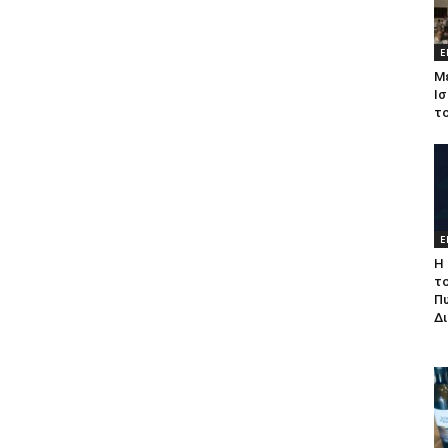
Ε
Μ
Ισ
τ
Ε
Η 
τ
Π
Δ