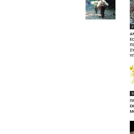
Σ
Α
Ε
ΠΟ
Σ
Υ
Ε
Π
Ε
Μ