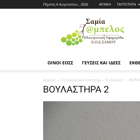
Πέμπτη 6 Αυγούστου , 2026
ΑΡΧΙΚΗ
ΤΑΥΤΟΤΗΤΑ
Εφημερίδα
ΕΟΣΣ
|
Σαμία
Άμπελος
ΟΙΝΟΙ ΕΟΣΣ
ΓΕΥΣΕΙΣ ΚΑΙ ΙΔΕΕΣ
ΕΚΘΕ
Αρχική
Το σαμιώτικο πατητήρι – Ο «ληνός»
ΒΟΥΛ
ΒΟΥΛΑΣΤΗΡΑ 2