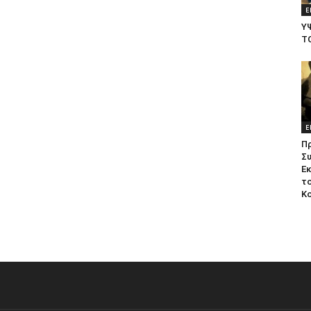
Ε
Υ
Τ
Ε
Π
Σ
Ε
το
Κ