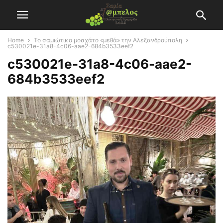
Home
Το σαμιώτικο μοσχάτο «μεθά» την Αλεξανδρούπολη
c530021e-31a8-4c06-aae2-684b3533eef2
c530021e-31a8-4c06-aae2-
684b3533eef2