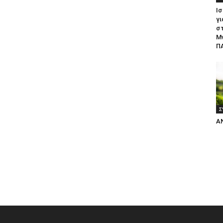
Ισ
γι
σ
Μ
ΠΑ
Σ
Α