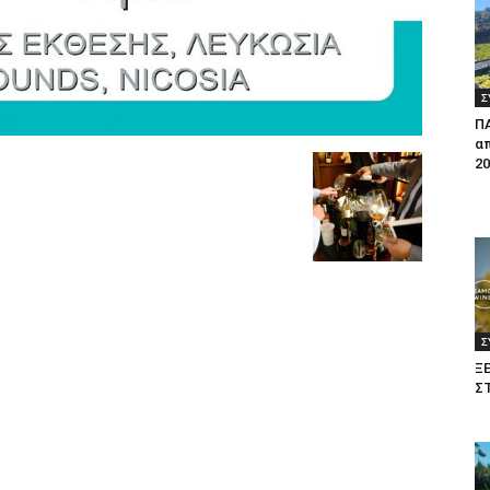
Σ
Π
απ
20
Σ
Ξ
Σ