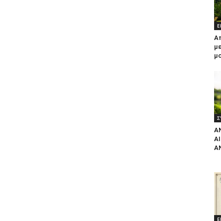
Ε
Α
με
μ
Σ
Α
Α
Α
Ε