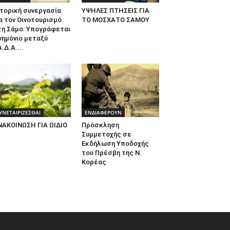
τορική συνεργασία
ΥΨΗΛΕΣ ΠΤΗΣΕΙΣ ΓΙΑ
α τον Οινοτουρισμό
ΤΟ ΜΟΣΧΑΤΟ ΣΑΜΟΥ
τη Σάμο: Υπογράφεται
νημόνιο μεταξύ
.Δ.Α....
ΥΝΕΤΑΙΡΙΖΕΣΘΑΙ
ΕΝΔΙΑΦΕΡΟΥΝ
ΝΑΚΟΙΝΩΣΗ ΓΙΑ ΩΙΔΙΟ
Πρόσκληση
Συμμετοχής σε
Εκδήλωση Υποδοχής
του Πρέσβη της Ν.
Κορέας