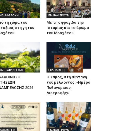
ΝΔΙΑΦΕΡΟΥΝ
ΕΝΔΙΑΦΕΡΟΥΝ
πό τη χώρα του
Με τη σφραγίδα της
ταξιού, στη γη του
Ιστορίας και το άρωμα
οσχάτου
του Μοσχάτου
ΥΝΕΤΑΙΡΙΖΕΣΘΑΙ
ΕΚΔΗΛΩΣΕΙΣ
ΝΑΚΟΙΝΩΣΗ
Η Σάμος, στη συνταγή
ΙΤΗΣΕΩΝ
του μέλλοντος: «Ημέρα
ΝΑΜΠΕΛΩΣΗΣ 2026
Πυθαγόρειας
Διατροφής»
ΚΔΗΛΩΣΕΙΣ
ΕΝΔΙΑΦΕΡΟΥΝ