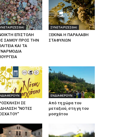
ΥΝΕΤΑΙΡΙΖΕΣΘΑΙ
ΣΥΝΕΤΑΙΡΙΖΕΣΘΑΙ
ΝΟΙΚΤΗ ΕΠΙΣΤΟΛΗ
ΞΕΚΙΝΑ Η ΠΑΡΑΛΑΒΗ
ΟΣ ΣΑΜΟΥ ΠΡΟΣ ΤΗΝ
ΣΤΑΦΥΛΙΩΝ
ΛΙΤΕΙΑ ΚΑΙ ΤΑ
ΥΝΑΡΜΟΔΙΑ
ΠΟΥΡΓΕΙΑ
ΝΔΙΑΦΕΡΟΥΝ
ΕΝΔΙΑΦΕΡΟΥΝ
ΡΟΣΚΛΗΣΗ ΣΕ
Από τη χώρα του
ΚΔΗΛΩΣΗ “ΝΟΤΕΣ
μεταξιού, στη γη του
ΟΣΧΑΤΟΥ”
μοσχάτου