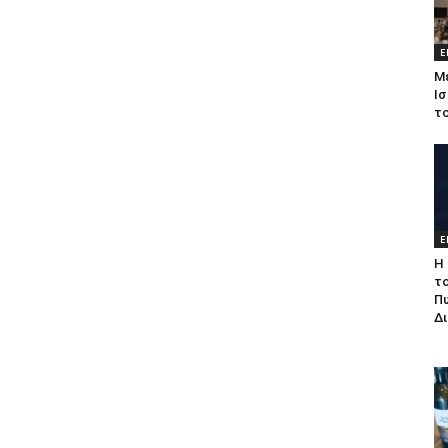
Ε
Μ
Ισ
τ
Ε
Η 
τ
Π
Δ