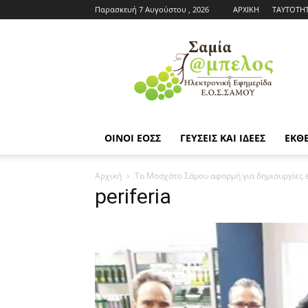
Παρασκευή 7 Αυγούστου , 2026
ΑΡΧΙΚΗ
ΤΑΥΤΟΤΗ
Εφημερίδα
ΕΟΣΣ
|
Σαμία
Άμπελος
ΟΙΝΟΙ ΕΟΣΣ
ΓΕΥΣΕΙΣ ΚΑΙ ΙΔΕΕΣ
ΕΚΘΕ
Αρχική
Το Μοσχάτο Σάμου αφορμή για δημιουργίες 
periferia