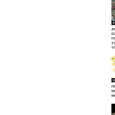
Σ
Α
Ε
ΠΟ
Σ
Υ
Ε
Π
Ε
Μ