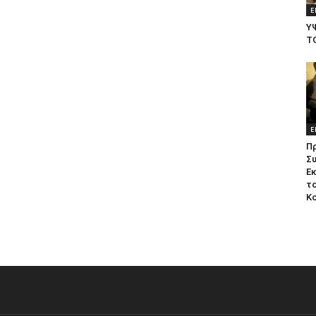
Ε
Υ
Τ
Ε
Π
Σ
Ε
το
Κ