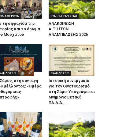
ΝΔΙΑΦΕΡΟΥΝ
ΣΥΝΕΤΑΙΡΙΖΕΣΘΑΙ
ε τη σφραγίδα της
ΑΝΑΚΟΙΝΩΣΗ
τορίας και το άρωμα
ΑΙΤΗΣΕΩΝ
ου Μοσχάτου
ΑΝΑΜΠΕΛΩΣΗΣ 2026
ΚΔΗΛΩΣΕΙΣ
ΕΚΔΗΛΩΣΕΙΣ
Σάμος, στη συνταγή
Ιστορική συνεργασία
ου μέλλοντος: «Ημέρα
για τον Οινοτουρισμό
υθαγόρειας
στη Σάμο: Υπογράφεται
ιατροφής»
Μνημόνιο μεταξύ
ΠΑ.Δ.Α....