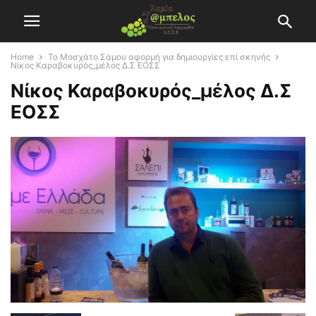
Home
Το Μοσχάτο Σάμου αφορμή για δημιουργίες επί σκηνής
Νίκος Καραβοκυρός_μέλος Δ.Σ ΕΟΣΣ
Νίκος Καραβοκυρός_μέλος Δ.Σ
ΕΟΣΣ