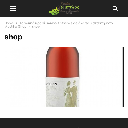
Home
Το γλυκό κρασί Samos Anthemis σε όλα τα καταστήματα
Mastiha Shop
shop
shop