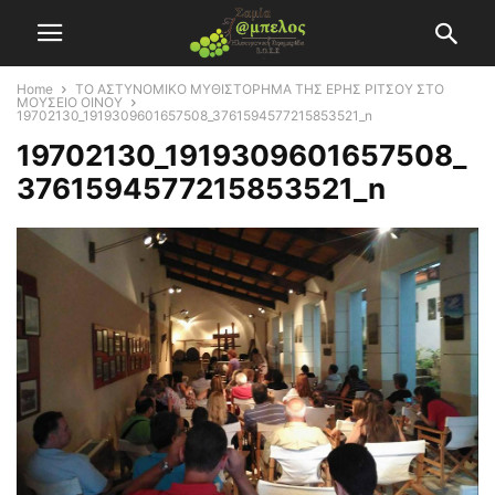
Home
ΤΟ ΑΣΤΥΝΟΜΙΚΟ ΜΥΘΙΣΤΟΡΗΜΑ ΤΗΣ ΕΡΗΣ ΡΙΤΣΟΥ ΣΤΟ
ΜΟΥΣΕΙΟ ΟΙΝΟΥ
19702130_1919309601657508_3761594577215853521_n
19702130_1919309601657508_
3761594577215853521_n