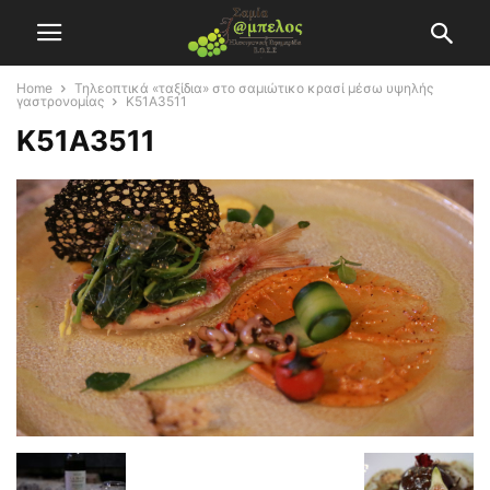
Home
Τηλεοπτικά «ταξίδια» στο σαμιώτικο κρασί μέσω υψηλής
γαστρονομίας
K51A3511
K51A3511