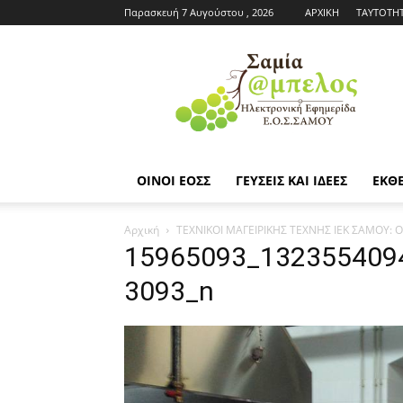
Παρασκευή 7 Αυγούστου , 2026
ΑΡΧΙΚΗ
ΤΑΥΤΟΤΗ
Εφημερίδα
ΕΟΣΣ
|
Σαμία
Άμπελος
ΟΙΝΟΙ ΕΟΣΣ
ΓΕΥΣΕΙΣ ΚΑΙ ΙΔΕΕΣ
ΕΚΘΕ
Αρχική
ΤΕΧΝΙΚΟΙ ΜΑΓΕΙΡΙΚΗΣ ΤΕΧΝΗΣ ΙΕΚ ΣΑΜΟΥ: Οι
15965093_132355409
3093_n