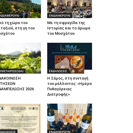
ΝΔΙΑΦΕΡΟΥΝ
ΕΝΔΙΑΦΕΡΟΥΝ
πό τη χώρα του
Με τη σφραγίδα της
ταξιού, στη γη του
Ιστορίας και το άρωμα
οσχάτου
του Μοσχάτου
ΥΝΕΤΑΙΡΙΖΕΣΘΑΙ
ΕΚΔΗΛΩΣΕΙΣ
ΝΑΚΟΙΝΩΣΗ
Η Σάμος, στη συνταγή
ΙΤΗΣΕΩΝ
του μέλλοντος: «Ημέρα
ΝΑΜΠΕΛΩΣΗΣ 2026
Πυθαγόρειας
Διατροφής»
ΚΔΗΛΩΣΕΙΣ
ΕΝΔΙΑΦΕΡΟΥΝ