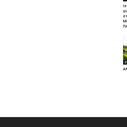
Ισ
γι
σ
Μ
ΠΑ
Σ
Α