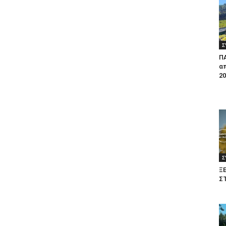
Σ
Π
απ
20
Σ
Ξ
Σ