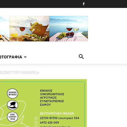
ΩΤΟΓΡΑΦΙΑ
7022607759116343093_n