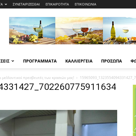
ΤΑ
ΣΥΝΕΤΑΙΡΙΖΕΣΘΑΙ
ΕΠΙΚΑΙΡΟΤΗΤΑ
ΕΠΙΚΟΙΝΩΝΙΑ
ΣΕΙΣ
ΠΡΟΓΡΑΜΜΑΤΑ
ΚΑΛΛΙΕΡΓΕΙΑ
ΠΡΟΣΩΠΑ
Φ
 μελλοντικοί πρεσβευτές των κρασιών μας!
15965093_1323554094331427_
4331427_702260775911634