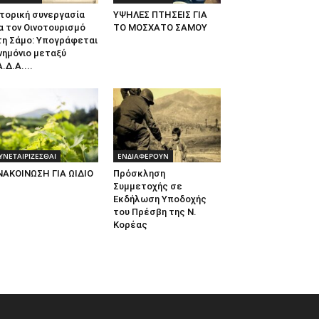
τορική συνεργασία
ΥΨΗΛΕΣ ΠΤΗΣΕΙΣ ΓΙΑ
α τον Οινοτουρισμό
ΤΟ ΜΟΣΧΑΤΟ ΣΑΜΟΥ
τη Σάμο: Υπογράφεται
νημόνιο μεταξύ
.Δ.Α....
ΥΝΕΤΑΙΡΙΖΕΣΘΑΙ
ΕΝΔΙΑΦΕΡΟΥΝ
ΝΑΚΟΙΝΩΣΗ ΓΙΑ ΩΙΔΙΟ
Πρόσκληση
Συμμετοχής σε
Εκδήλωση Υποδοχής
του Πρέσβη της Ν.
Κορέας