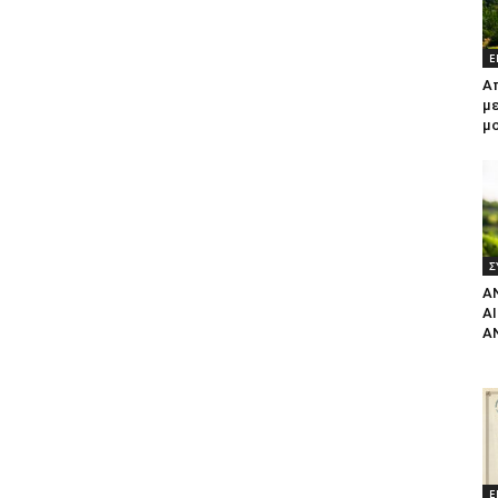
Ε
Α
με
μ
Σ
Α
Α
Α
Ε