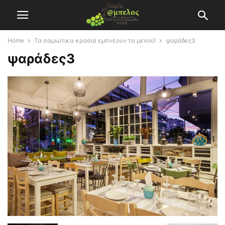
Home
Τα σαμιώτικα κρασιά εμπνέουν τα μενού!
ψαράδες3
ψαράδες3