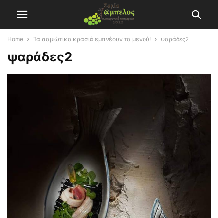
Home
Τα σαμιώτικα κρασιά εμπνέουν τα μενού!
ψαράδες2
ψαράδες2