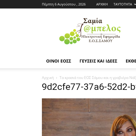
Πέμπτη 6 Αυγούστου , 2026
ΑΡΧΙΚΗ
ΤΑΥΤΟΤΗΤΑ
Εφημερίδα
ΕΟΣΣ
|
Σαμία
Άμπελος
ΟΙΝΟΙ ΕΟΣΣ
ΓΕΥΣΕΙΣ ΚΑΙ ΙΔΕΕΣ
ΕΚΘΕ
Αρχική
Τα κρασιά του ΕΟΣ Σάμου και η γραβιέρα Νάξ
9d2cfe77-37a6-52d2-