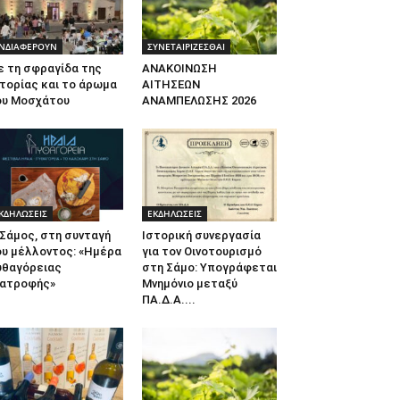
ΝΔΙΑΦΕΡΟΥΝ
ΣΥΝΕΤΑΙΡΙΖΕΣΘΑΙ
ε τη σφραγίδα της
ΑΝΑΚΟΙΝΩΣΗ
τορίας και το άρωμα
ΑΙΤΗΣΕΩΝ
ου Μοσχάτου
ΑΝΑΜΠΕΛΩΣΗΣ 2026
ΚΔΗΛΩΣΕΙΣ
ΕΚΔΗΛΩΣΕΙΣ
Σάμος, στη συνταγή
Ιστορική συνεργασία
ου μέλλοντος: «Ημέρα
για τον Οινοτουρισμό
υθαγόρειας
στη Σάμο: Υπογράφεται
ιατροφής»
Μνημόνιο μεταξύ
ΠΑ.Δ.Α....