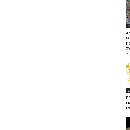
Σ
Α
Ε
ΠΟ
Σ
Υ
Ε
Π
Ε
Μ