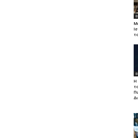
Ε
Μ
Ισ
τ
Ε
Η 
τ
Π
Δ