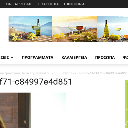
ΣΥΝΕΤΑΙΡΙΖΕΣΘΑΙ
ΕΠΙΚΑΙΡΟΤΗΤΑ
ΕΠΙΚΟΙΝΩΝΙΑ
ΣΕΙΣ
ΠΡΟΓΡΑΜΜΑΤΑ
ΚΑΛΛΙΕΡΓΕΙΑ
ΠΡΟΣΩΠΑ
Φ
ου “μάγεψαν” πάλι τη Θεσσαλονίκη.
9d2cfe77-37a6-52d2-bf71-c84997e4d851
bf71-c84997e4d851