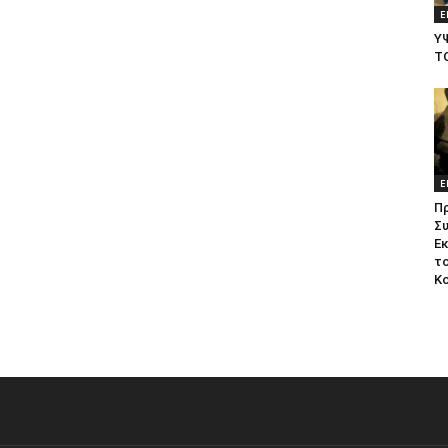
Ε
Υ
Τ
Ε
Π
Σ
Ε
το
Κ