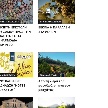
ΥΝΕΤΑΙΡΙΖΕΣΘΑΙ
ΣΥΝΕΤΑΙΡΙΖΕΣΘΑΙ
ΝΟΙΚΤΗ ΕΠΙΣΤΟΛΗ
ΞΕΚΙΝΑ Η ΠΑΡΑΛΑΒΗ
ΟΣ ΣΑΜΟΥ ΠΡΟΣ ΤΗΝ
ΣΤΑΦΥΛΙΩΝ
ΛΙΤΕΙΑ ΚΑΙ ΤΑ
ΥΝΑΡΜΟΔΙΑ
ΠΟΥΡΓΕΙΑ
ΝΔΙΑΦΕΡΟΥΝ
ΕΝΔΙΑΦΕΡΟΥΝ
ΡΟΣΚΛΗΣΗ ΣΕ
Από τη χώρα του
ΚΔΗΛΩΣΗ “ΝΟΤΕΣ
μεταξιού, στη γη του
ΟΣΧΑΤΟΥ”
μοσχάτου