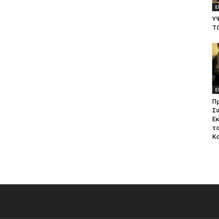
Ε
Υ
Τ
Ε
Π
Σ
Ε
το
Κ