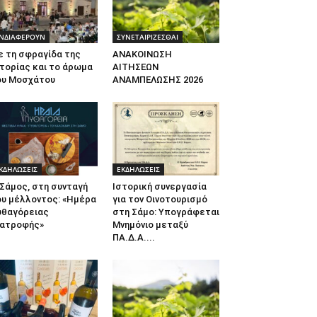
ΝΔΙΑΦΕΡΟΥΝ
ΣΥΝΕΤΑΙΡΙΖΕΣΘΑΙ
ε τη σφραγίδα της
ΑΝΑΚΟΙΝΩΣΗ
τορίας και το άρωμα
ΑΙΤΗΣΕΩΝ
ου Μοσχάτου
ΑΝΑΜΠΕΛΩΣΗΣ 2026
ΚΔΗΛΩΣΕΙΣ
ΕΚΔΗΛΩΣΕΙΣ
Σάμος, στη συνταγή
Ιστορική συνεργασία
ου μέλλοντος: «Ημέρα
για τον Οινοτουρισμό
υθαγόρειας
στη Σάμο: Υπογράφεται
ιατροφής»
Μνημόνιο μεταξύ
ΠΑ.Δ.Α....