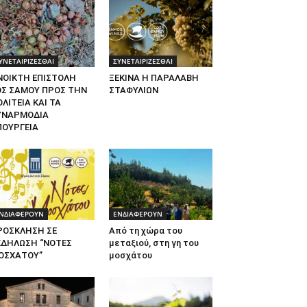
ΥΝΕΤΑΙΡΙΖΕΣΘΑΙ
ΣΥΝΕΤΑΙΡΙΖΕΣΘΑΙ
ΝΟΙΚΤΗ ΕΠΙΣΤΟΛΗ
ΞΕΚΙΝΑ Η ΠΑΡΑΛΑΒΗ
ΟΣ ΣΑΜΟΥ ΠΡΟΣ ΤΗΝ
ΣΤΑΦΥΛΙΩΝ
ΛΙΤΕΙΑ ΚΑΙ ΤΑ
ΥΝΑΡΜΟΔΙΑ
ΠΟΥΡΓΕΙΑ
ΝΔΙΑΦΕΡΟΥΝ
ΕΝΔΙΑΦΕΡΟΥΝ
ΡΟΣΚΛΗΣΗ ΣΕ
Από τη χώρα του
ΚΔΗΛΩΣΗ “ΝΟΤΕΣ
μεταξιού, στη γη του
ΟΣΧΑΤΟΥ”
μοσχάτου