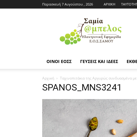
Παρασκευή 7 Αυγούστου , 2026
ΑΡΧΙΚΗ
ΤΑΥΤΟΤΗ
Εφημερίδα
ΕΟΣΣ
|
Σαμία
Άμπελος
ΟΙΝΟΙ ΕΟΣΣ
ΓΕΥΣΕΙΣ ΚΑΙ ΙΔΕΕΣ
ΕΚΘΕ
Αρχική
Ταχινοπιτάκια της Αργυρώς συνδυασμένα με
SPANOS_MNS3241