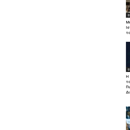
Ε
Μ
Ισ
τ
Ε
Η 
τ
Π
Δ