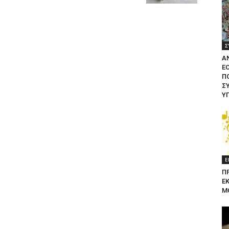
Σ
Α
Ε
ΠΟ
Σ
Υ
Ε
Π
Ε
Μ