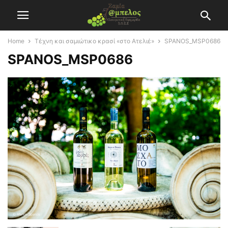
Home
Τέχνη και σαμιώτικο κρασί «στο Ατελιέ»
SPANOS_MSP0686
SPANOS_MSP0686