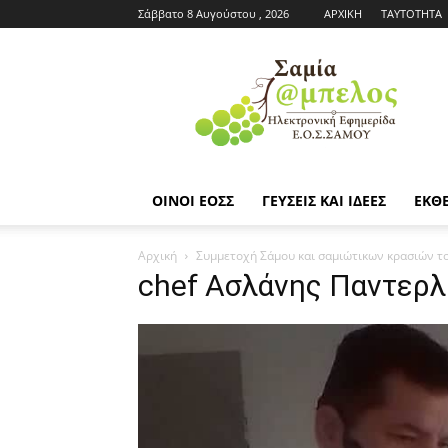
Σάββατο 8 Αυγούστου , 2026
ΑΡΧΙΚΗ
ΤΑΥΤΟΤΗΤΑ
Εφημερίδα
ΕΟΣΣ
|
Σαμία
Άμπελος
ΟΙΝΟΙ ΕΟΣΣ
ΓΕΥΣΕΙΣ ΚΑΙ ΙΔΕΕΣ
ΕΚΘΕ
Αρχική
Συμμετοχή Σάμου και σαμιώτικων κρασιών τ
chef Ασλάνης Παντερλ