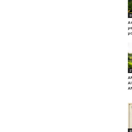
Ε
Α
με
μ
Σ
Α
Α
Α
Ε