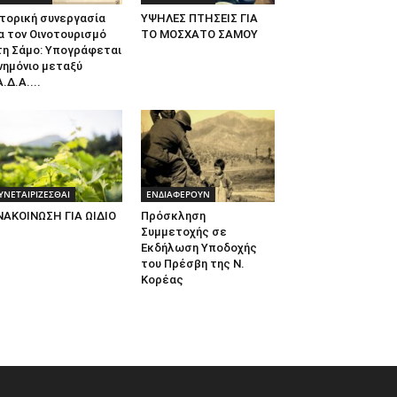
τορική συνεργασία
ΥΨΗΛΕΣ ΠΤΗΣΕΙΣ ΓΙΑ
α τον Οινοτουρισμό
ΤΟ ΜΟΣΧΑΤΟ ΣΑΜΟΥ
τη Σάμο: Υπογράφεται
νημόνιο μεταξύ
.Δ.Α....
ΥΝΕΤΑΙΡΙΖΕΣΘΑΙ
ΕΝΔΙΑΦΕΡΟΥΝ
ΝΑΚΟΙΝΩΣΗ ΓΙΑ ΩΙΔΙΟ
Πρόσκληση
Συμμετοχής σε
Εκδήλωση Υποδοχής
του Πρέσβη της Ν.
Κορέας