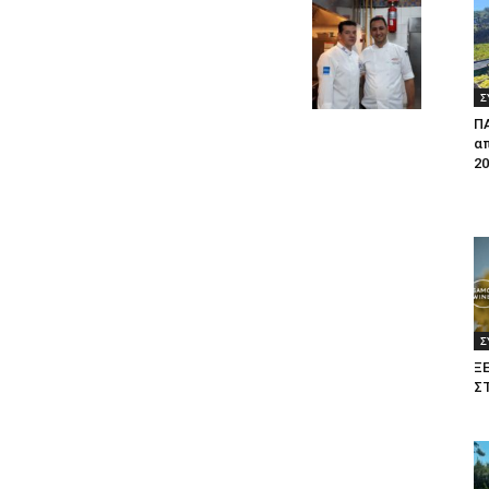
Σ
Π
απ
20
Σ
Ξ
Σ