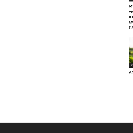
Ισ
γι
σ
Μ
ΠΑ
Σ
Α