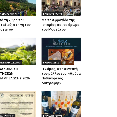
ΝΔΙΑΦΕΡΟΥΝ
ΕΝΔΙΑΦΕΡΟΥΝ
πό τη χώρα του
Με τη σφραγίδα της
ταξιού, στη γη του
Ιστορίας και το άρωμα
οσχάτου
του Μοσχάτου
ΥΝΕΤΑΙΡΙΖΕΣΘΑΙ
ΕΚΔΗΛΩΣΕΙΣ
ΝΑΚΟΙΝΩΣΗ
Η Σάμος, στη συνταγή
ΙΤΗΣΕΩΝ
του μέλλοντος: «Ημέρα
ΝΑΜΠΕΛΩΣΗΣ 2026
Πυθαγόρειας
Διατροφής»
ΚΔΗΛΩΣΕΙΣ
ΕΝΔΙΑΦΕΡΟΥΝ