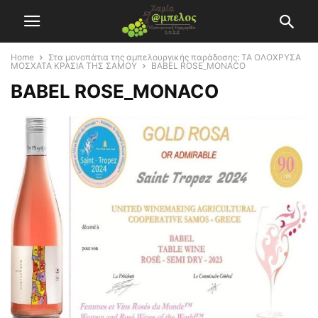
Home
Στα μονοπάτια της αμπελουργικής παράδοσης: ΤΑ ΟΛΟΧΡΥΣΑ
ΜΟΣΧΑΤΑ ΚΡΑΣΙΑ ΤΗΣ ΣΑΜΟΥ
BABEL ROSE_MONACO
BABEL ROSE_MONACO