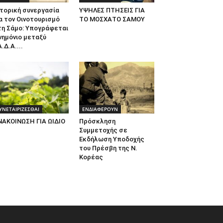
τορική συνεργασία
ΥΨΗΛΕΣ ΠΤΗΣΕΙΣ ΓΙΑ
α τον Οινοτουρισμό
ΤΟ ΜΟΣΧΑΤΟ ΣΑΜΟΥ
τη Σάμο: Υπογράφεται
νημόνιο μεταξύ
.Δ.Α....
ΥΝΕΤΑΙΡΙΖΕΣΘΑΙ
ΕΝΔΙΑΦΕΡΟΥΝ
ΝΑΚΟΙΝΩΣΗ ΓΙΑ ΩΙΔΙΟ
Πρόσκληση
Συμμετοχής σε
Εκδήλωση Υποδοχής
του Πρέσβη της Ν.
Κορέας