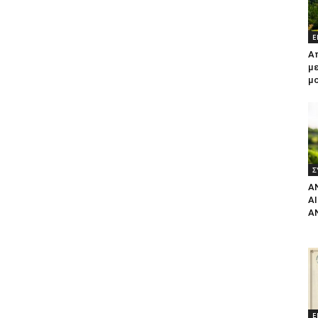
Ε
Α
με
μ
Σ
Α
Α
Α
Ε