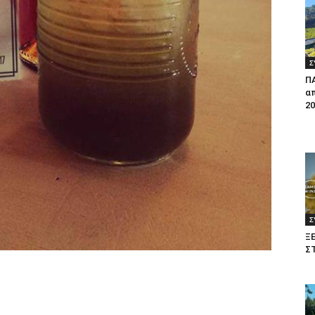
Σ
Π
απ
20
Σ
Ξ
Σ