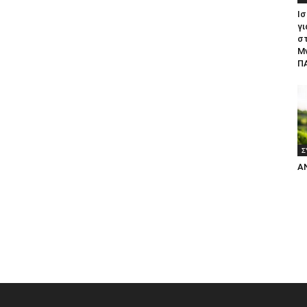
Ισ
γι
σ
Μ
ΠΑ
Σ
Α