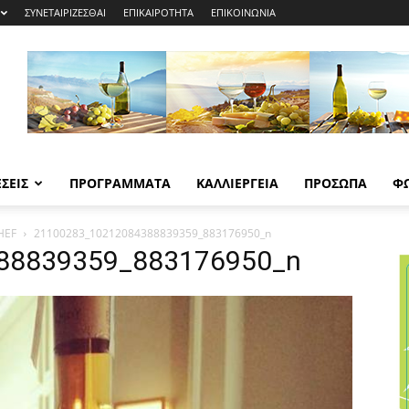
ΣΥΝΕΤΑΙΡΙΖΕΣΘΑΙ
ΕΠΙΚΑΙΡΟΤΗΤΑ
ΕΠΙΚΟΙΝΩΝΙΑ
ΣΕΙΣ
ΠΡΟΓΡΑΜΜΑΤΑ
ΚΑΛΛΙΕΡΓΕΙΑ
ΠΡΟΣΩΠΑ
Φ
HEF
21100283_10212084388839359_883176950_n
88839359_883176950_n