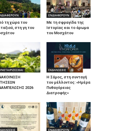
ΝΔΙΑΦΕΡΟΥΝ
ΕΝΔΙΑΦΕΡΟΥΝ
πό τη χώρα του
Με τη σφραγίδα της
ταξιού, στη γη του
Ιστορίας και το άρωμα
οσχάτου
του Μοσχάτου
ΥΝΕΤΑΙΡΙΖΕΣΘΑΙ
ΕΚΔΗΛΩΣΕΙΣ
ΝΑΚΟΙΝΩΣΗ
Η Σάμος, στη συνταγή
ΙΤΗΣΕΩΝ
του μέλλοντος: «Ημέρα
ΝΑΜΠΕΛΩΣΗΣ 2026
Πυθαγόρειας
Διατροφής»
ΚΔΗΛΩΣΕΙΣ
ΕΝΔΙΑΦΕΡΟΥΝ