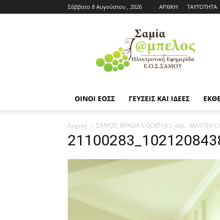
Σάββατο 8 Αυγούστου , 2026
ΑΡΧΙΚΗ
ΤΑΥΤΟΤΗΤΑ
Εφημερίδα
ΕΟΣΣ
|
Σαμία
Άμπελος
ΟΙΝΟΙ ΕΟΣΣ
ΓΕΥΣΕΙΣ ΚΑΙ ΙΔΕΕΣ
ΕΚΘΕ
Αρχική
ΣΑΜΟΣ: ΒΡΑΔΙΑ COCKTAILS αλά… MASTER C
21100283_102120843