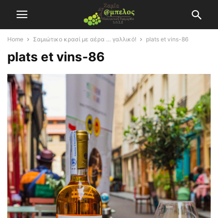
Home
Σαμιώτικο κρασί με αέρα … γαλλικό!
plats et vins-86
plats et vins-86