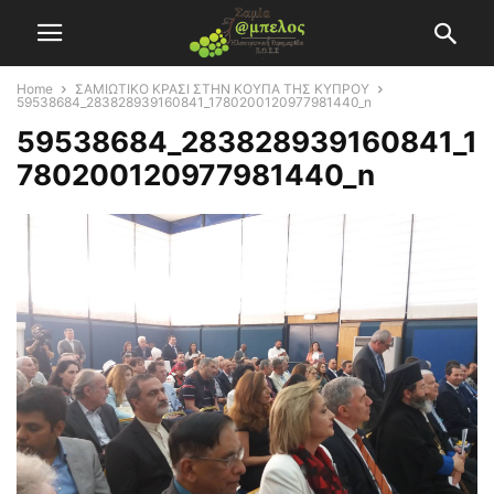
Home
ΣΑΜΙΩΤΙΚΟ ΚΡΑΣΙ ΣΤΗΝ ΚΟΥΠΑ ΤΗΣ ΚΥΠΡΟΥ
59538684_283828939160841_1780200120977981440_n
59538684_283828939160841_1
780200120977981440_n