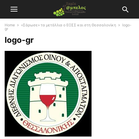
Home
«Σάρωσε» τα μετάλλια ο ΕΟΣΣ και στη Θεσσαλονίκη
logo-
gr
logo-gr