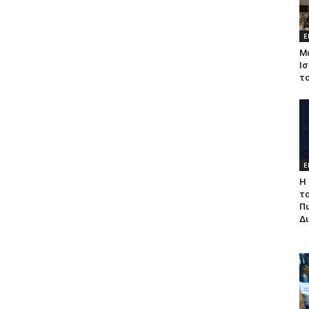
Ε
Μ
Ισ
τ
Ε
Η 
τ
Π
Δ