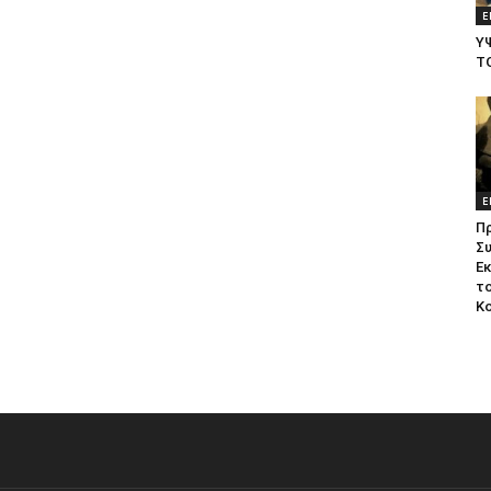
Ε
Υ
Τ
Ε
Π
Σ
Ε
το
Κ