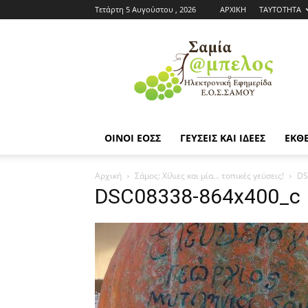
Τετάρτη 5 Αυγούστου , 2026
ΑΡΧΙΚΗ
ΤΑΥΤΟΤΗΤΑ
Εφημερίδα
ΕΟΣΣ
|
Σαμία
Άμπελος
ΟΙΝΟΙ ΕΟΣΣ
ΓΕΥΣΕΙΣ ΚΑΙ ΙΔΕΕΣ
ΕΚΘΕ
Αρχική
Σάμος: Χίλιες και μία… τοπικές γεύσεις!
DS
DSC08338-864x400_c