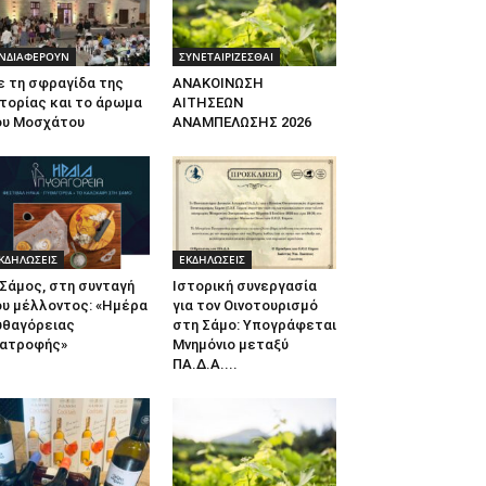
ΝΔΙΑΦΕΡΟΥΝ
ΣΥΝΕΤΑΙΡΙΖΕΣΘΑΙ
ε τη σφραγίδα της
ΑΝΑΚΟΙΝΩΣΗ
τορίας και το άρωμα
ΑΙΤΗΣΕΩΝ
ου Μοσχάτου
ΑΝΑΜΠΕΛΩΣΗΣ 2026
ΚΔΗΛΩΣΕΙΣ
ΕΚΔΗΛΩΣΕΙΣ
Σάμος, στη συνταγή
Ιστορική συνεργασία
ου μέλλοντος: «Ημέρα
για τον Οινοτουρισμό
υθαγόρειας
στη Σάμο: Υπογράφεται
ιατροφής»
Μνημόνιο μεταξύ
ΠΑ.Δ.Α....