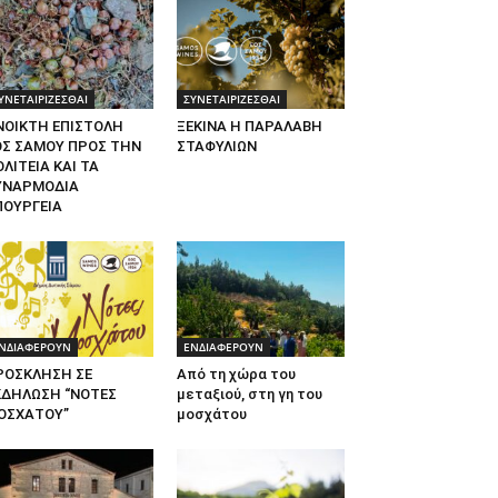
ΥΝΕΤΑΙΡΙΖΕΣΘΑΙ
ΣΥΝΕΤΑΙΡΙΖΕΣΘΑΙ
ΝΟΙΚΤΗ ΕΠΙΣΤΟΛΗ
ΞΕΚΙΝΑ Η ΠΑΡΑΛΑΒΗ
ΟΣ ΣΑΜΟΥ ΠΡΟΣ ΤΗΝ
ΣΤΑΦΥΛΙΩΝ
ΛΙΤΕΙΑ ΚΑΙ ΤΑ
ΥΝΑΡΜΟΔΙΑ
ΠΟΥΡΓΕΙΑ
ΝΔΙΑΦΕΡΟΥΝ
ΕΝΔΙΑΦΕΡΟΥΝ
ΡΟΣΚΛΗΣΗ ΣΕ
Από τη χώρα του
ΚΔΗΛΩΣΗ “ΝΟΤΕΣ
μεταξιού, στη γη του
ΟΣΧΑΤΟΥ”
μοσχάτου