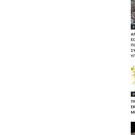
Σ
Α
Ε
ΠΟ
Σ
Υ
Ε
Π
Ε
Μ