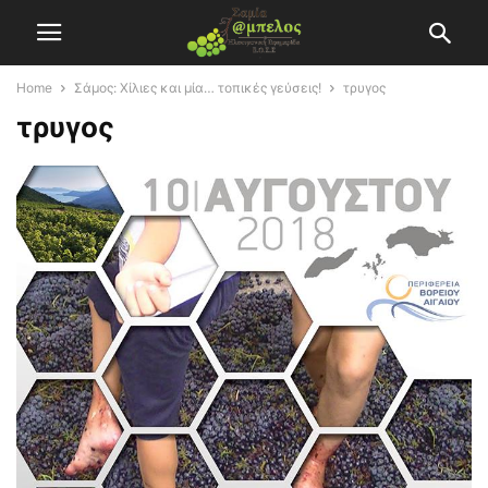
Home
Σάμος: Χίλιες και μία… τοπικές γεύσεις!
τρυγος
τρυγος