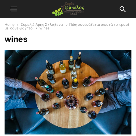
Home
Σομελιέ Άρης Σκλαβενίτης: Πώς συνδυάζεται σωστά το κρασί
με κάθε φαγητό;
wines
wines