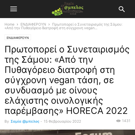
Home
ΕΝΔΙΑΦΕΡΟΥΝ
Πρωτοπορεί ο Συνεταιρισμός της Σάμου:
«Από την Πυθαγόρειο διατροφή στη σύγχρονη vegan...
ΕΝΔΙΑΦΕΡΟΥΝ
Πρωτοπορεί ο Συνεταιρισμός
της Σάμου: «Από την
Πυθαγόρειο διατροφή στη
σύγχρονη vegan τάση, σε
συνδυασμό με οίνους
ελάχιστης οινολογικής
παρέμβασης» HORECA 2022
1431
By
Σαμία @μπελος
-
15 Φεβρουαρίου 2022