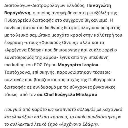
Διαιτολόγων-Διατροφολόγων Ελλάδος,
Παναγιώτη
Βαραγιάννη,
ο οποίος αναφέρθηκε στη μετεξέλιξη της
Πυθαγορείου διατροφής στο σύγχρονο βιγκανισμό. Η
σύνδεση αυτού του διεθνούς διατροφολογικού ρεύματος
με το λευκό σαμιώτικο μοσχάτο κρασί στην καλύτερή του
έκφραση -στους «Φυσικούς Οίνους» αλλά και τα
«Αρχέγονα Εδάφη» που δημιούργησε και κυκλοφορεί ο
Συνεταιρισμός της Σάμου- έγινε από την υπεύθυνη
marketing του ΕΟΣ Σάμου
Μαργαρίτα Ικαρίου.
Ταυτόχρονα, επί σκηνής, παρουσιάστηκαν τέσσερις
συνταγές που βασίζονται στις αρχές της Πυθαγορείου
διατροφής σε συνδυασμό με τις σύγχρονες βιγκανικές
τάσεις, από τον
ex. Chef Ευάγγελο Μπιλιμπά
:
Πουγκιά από καρότο ως «καπνιστό σολωμό» με λαχανικά
και γλυκόξινη σάλτσα κρασιού, το οποίο συνδυάστηκε με
το συλλεκτικό λευκό ξηρό «Αρχέγονα Εδάφη».