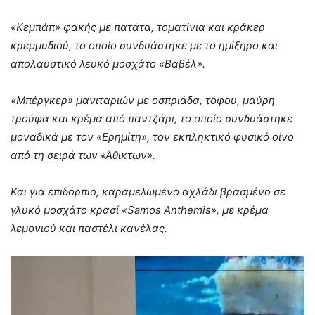
«Κεμπάπ» φακής με πατάτα, τοματίνια και κράκερ
κρεμμυδιού, το οποίο συνδυάστηκε με το ημίξηρο και
απολαυστικό λευκό μοσχάτο «Βαβέλ».
«Μπέργκερ» μανιταριών με οσπριάδα, τόφου, μαύρη
τρούφα και κρέμα από παντζάρι, το οποίο συνδυάστηκε
μοναδικά με τον «Ερημίτη», τον εκπληκτικό φυσικό οίνο
από τη σειρά των «Άθικτων».
Και για επιδόρπιο, καραμελωμένο αχλάδι βρασμένο σε
γλυκό μοσχάτο κρασί «Samos Anthemis», με κρέμα
λεμονιού και παστέλι κανέλας.