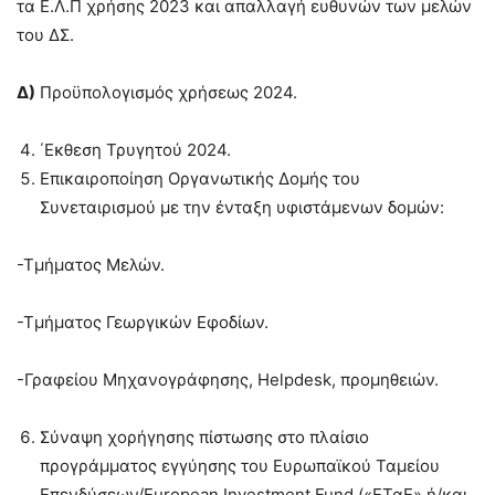
τα Ε.Λ.Π χρήσης 2023 και απαλλαγή ευθυνών των μελών
του ΔΣ.
Δ)
Προϋπολογισμός χρήσεως 2024.
΄Εκθεση Τρυγητού 2024.
Επικαιροποίηση Οργανωτικής Δομής του
Συνεταιρισμού με την ένταξη υφιστάμενων δομών:
-Τμήματος Μελών.
-Τμήματος Γεωργικών Εφοδίων.
-Γραφείου Μηχανογράφησης, Helpdesk, προμηθειών.
Σύναψη χορήγησης πίστωσης στο πλαίσιο
προγράμματος εγγύησης του Ευρωπαϊκού Ταμείου
Επενδύσεων/European Investment Fund («ΕΤαΕ» ή/και