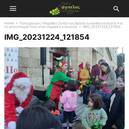
Home
Πολύχρωμες «Νιφάδες Ζωής» ως δράση ευαισθητοποίησης και
το αποτύπωμά τους στην σαμιακή κοινωνία
IMG_20231224_121854
IMG_20231224_121854