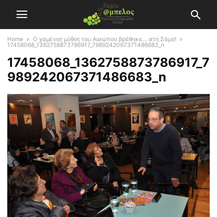
Home
Ο χαμένος μύθος του Αισώπου βρέθηκε… στη Σάμο!
17458068_1362758873786917_7989242067371486683_n
17458068_1362758873786917_7
989242067371486683_n