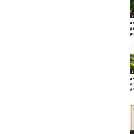
Ε
Α
με
μ
Σ
Α
Α
Α
Ε