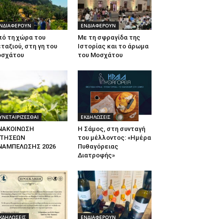
ΝΔΙΑΦΕΡΟΥΝ
ΕΝΔΙΑΦΕΡΟΥΝ
πό τη χώρα του
Με τη σφραγίδα της
ταξιού, στη γη του
Ιστορίας και το άρωμα
οσχάτου
του Μοσχάτου
ΥΝΕΤΑΙΡΙΖΕΣΘΑΙ
ΕΚΔΗΛΩΣΕΙΣ
ΝΑΚΟΙΝΩΣΗ
Η Σάμος, στη συνταγή
ΙΤΗΣΕΩΝ
του μέλλοντος: «Ημέρα
ΝΑΜΠΕΛΩΣΗΣ 2026
Πυθαγόρειας
Διατροφής»
ΚΔΗΛΩΣΕΙΣ
ΕΝΔΙΑΦΕΡΟΥΝ