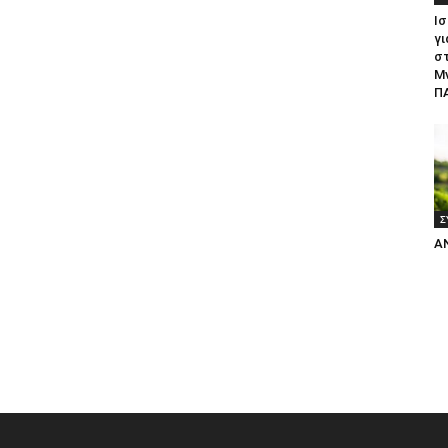
Ισ
γι
σ
Μ
ΠΑ
Σ
Α