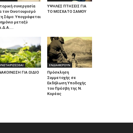
τορική συνεργασία
ΥΨΗΛΕΣ ΠΤΗΣΕΙΣ ΓΙΑ
α τον Οινοτουρισμό
ΤΟ ΜΟΣΧΑΤΟ ΣΑΜΟΥ
τη Σάμο: Υπογράφεται
νημόνιο μεταξύ
.Δ.Α....
ΥΝΕΤΑΙΡΙΖΕΣΘΑΙ
ΕΝΔΙΑΦΕΡΟΥΝ
ΝΑΚΟΙΝΩΣΗ ΓΙΑ ΩΙΔΙΟ
Πρόσκληση
Συμμετοχής σε
Εκδήλωση Υποδοχής
του Πρέσβη της Ν.
Κορέας