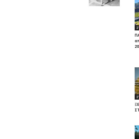
Σ
Π
απ
20
Σ
Ξ
Σ