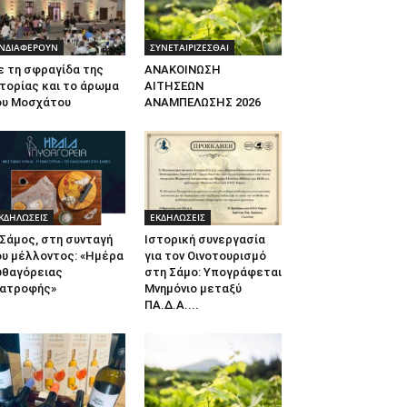
ΝΔΙΑΦΕΡΟΥΝ
ΣΥΝΕΤΑΙΡΙΖΕΣΘΑΙ
ε τη σφραγίδα της
ΑΝΑΚΟΙΝΩΣΗ
τορίας και το άρωμα
ΑΙΤΗΣΕΩΝ
ου Μοσχάτου
ΑΝΑΜΠΕΛΩΣΗΣ 2026
ΚΔΗΛΩΣΕΙΣ
ΕΚΔΗΛΩΣΕΙΣ
Σάμος, στη συνταγή
Ιστορική συνεργασία
ου μέλλοντος: «Ημέρα
για τον Οινοτουρισμό
υθαγόρειας
στη Σάμο: Υπογράφεται
ιατροφής»
Μνημόνιο μεταξύ
ΠΑ.Δ.Α....