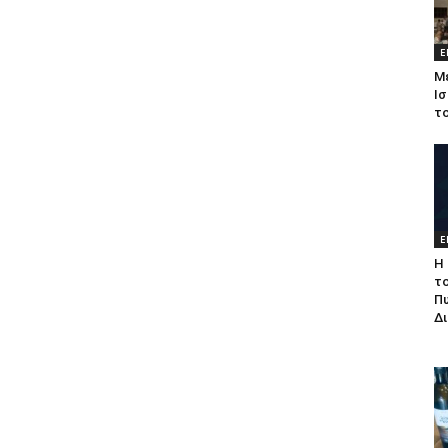
Ε
Μ
Ισ
τ
Ε
Η 
τ
Π
Δ