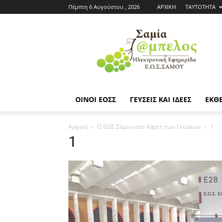
Πέμπτη 6 Αυγούστου , 2026
ΑΡΧΙΚΗ
ΤΑΥΤΟΤΗΤΑ
Εφημερίδα
ΕΟΣΣ
|
Σαμία
Άμπελος
ΟΙΝΟΙ ΕΟΣΣ
ΓΕΥΣΕΙΣ ΚΑΙ ΙΔΕΕΣ
ΕΚΘΕ
Αρχική
Ο ΕΟΣ Σάμου στο Χάρτη των Γεύσεων
1
1