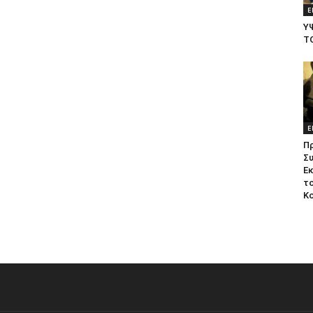
Ε
Υ
Τ
Ε
Π
Σ
Ε
το
Κ