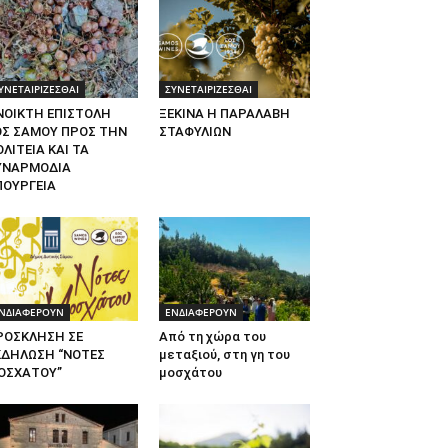
ΥΝΕΤΑΙΡΙΖΕΣΘΑΙ
ΣΥΝΕΤΑΙΡΙΖΕΣΘΑΙ
ΝΟΙΚΤΗ ΕΠΙΣΤΟΛΗ
ΞΕΚΙΝΑ Η ΠΑΡΑΛΑΒΗ
ΟΣ ΣΑΜΟΥ ΠΡΟΣ ΤΗΝ
ΣΤΑΦΥΛΙΩΝ
ΛΙΤΕΙΑ ΚΑΙ ΤΑ
ΥΝΑΡΜΟΔΙΑ
ΠΟΥΡΓΕΙΑ
ΝΔΙΑΦΕΡΟΥΝ
ΕΝΔΙΑΦΕΡΟΥΝ
ΡΟΣΚΛΗΣΗ ΣΕ
Από τη χώρα του
ΚΔΗΛΩΣΗ “ΝΟΤΕΣ
μεταξιού, στη γη του
ΟΣΧΑΤΟΥ”
μοσχάτου