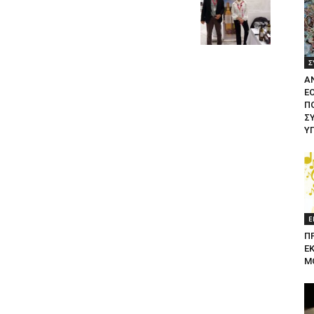
Σ
Α
Ε
ΠΟ
Σ
Υ
Ε
Π
Ε
Μ