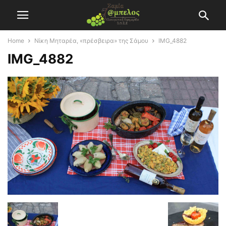
Home
Νίκη Μηταρέα, «πρέσβειρα» της Σάμου
IMG_4882
IMG_4882