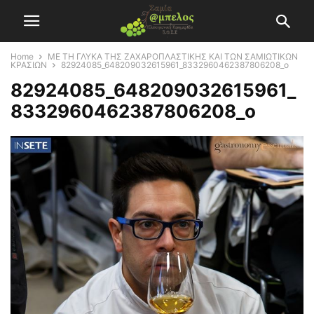
Home
ΜΕ ΤΗ ΓΛΥΚΑ ΤΗΣ ΖΑΧΑΡΟΠΛΑΣΤΙΚΗΣ ΚΑΙ ΤΩΝ ΣΑΜΙΩΤΙΚΩΝ
ΚΡΑΣΙΩΝ
82924085_648209032615961_8332960462387806208_o
82924085_648209032615961_
8332960462387806208_o