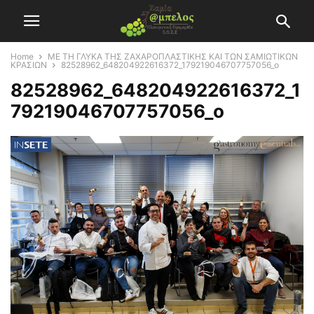
Home
ΜΕ ΤΗ ΓΛΥΚΑ ΤΗΣ ΖΑΧΑΡΟΠΛΑΣΤΙΚΗΣ ΚΑΙ ΤΩΝ ΣΑΜΙΩΤΙΚΩΝ
ΚΡΑΣΙΩΝ
82528962_648204922616372_179219046707757056_o
82528962_648204922616372_1
79219046707757056_o