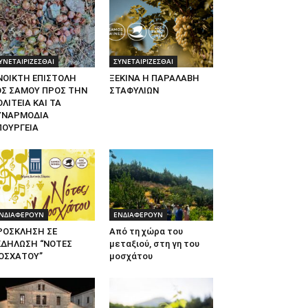
ΥΝΕΤΑΙΡΙΖΕΣΘΑΙ
ΣΥΝΕΤΑΙΡΙΖΕΣΘΑΙ
ΝΟΙΚΤΗ ΕΠΙΣΤΟΛΗ
ΞΕΚΙΝΑ Η ΠΑΡΑΛΑΒΗ
ΟΣ ΣΑΜΟΥ ΠΡΟΣ ΤΗΝ
ΣΤΑΦΥΛΙΩΝ
ΛΙΤΕΙΑ ΚΑΙ ΤΑ
ΥΝΑΡΜΟΔΙΑ
ΠΟΥΡΓΕΙΑ
ΝΔΙΑΦΕΡΟΥΝ
ΕΝΔΙΑΦΕΡΟΥΝ
ΡΟΣΚΛΗΣΗ ΣΕ
Από τη χώρα του
ΚΔΗΛΩΣΗ “ΝΟΤΕΣ
μεταξιού, στη γη του
ΟΣΧΑΤΟΥ”
μοσχάτου