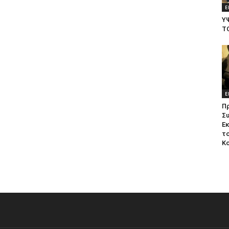
Ε
Υ
Τ
Ε
Π
Σ
Ε
το
Κ