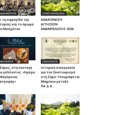
ΝΔΙΑΦΕΡΟΥΝ
ΣΥΝΕΤΑΙΡΙΖΕΣΘΑΙ
ε τη σφραγίδα της
ΑΝΑΚΟΙΝΩΣΗ
τορίας και το άρωμα
ΑΙΤΗΣΕΩΝ
ου Μοσχάτου
ΑΝΑΜΠΕΛΩΣΗΣ 2026
ΚΔΗΛΩΣΕΙΣ
ΕΚΔΗΛΩΣΕΙΣ
Σάμος, στη συνταγή
Ιστορική συνεργασία
ου μέλλοντος: «Ημέρα
για τον Οινοτουρισμό
υθαγόρειας
στη Σάμο: Υπογράφεται
ιατροφής»
Μνημόνιο μεταξύ
ΠΑ.Δ.Α....