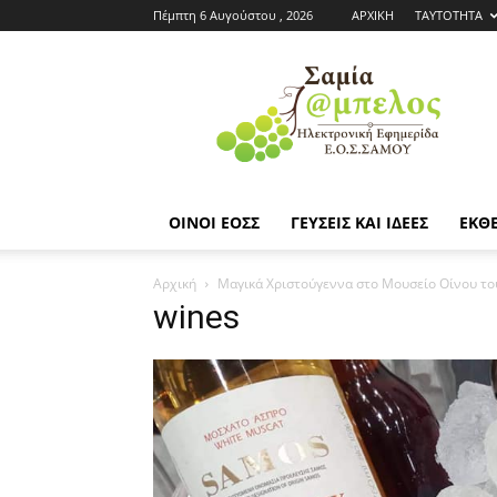
Πέμπτη 6 Αυγούστου , 2026
ΑΡΧΙΚΗ
ΤΑΥΤΟΤΗΤΑ
Εφημερίδα
ΕΟΣΣ
|
Σαμία
Άμπελος
ΟΙΝΟΙ ΕΟΣΣ
ΓΕΥΣΕΙΣ ΚΑΙ ΙΔΕΕΣ
ΕΚΘΕ
Αρχική
Μαγικά Χριστούγεννα στο Μουσείο Οίνου το
wines