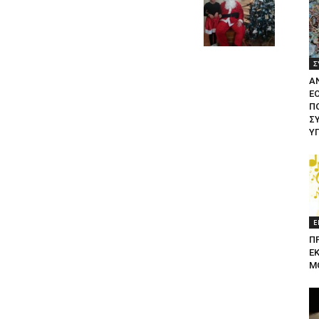
Σ
Α
Ε
ΠΟ
Σ
Υ
Ε
Π
Ε
Μ