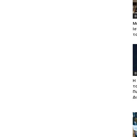
Ε
Μ
Ισ
τ
Ε
Η 
τ
Π
Δ