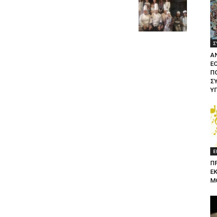
Σ
Α
Ε
ΠΟ
Σ
Υ
Ε
Π
Ε
Μ