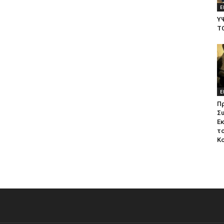
Ε
Υ
Τ
Ε
Π
Σ
Ε
το
Κ