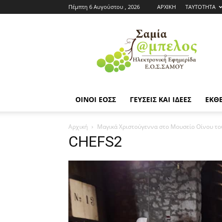
Πέμπτη 6 Αυγούστου , 2026
ΑΡΧΙΚΗ
ΤΑΥΤΟΤΗΤΑ
Εφημερίδα
ΕΟΣΣ
|
Σαμία
Άμπελος
ΟΙΝΟΙ ΕΟΣΣ
ΓΕΥΣΕΙΣ ΚΑΙ ΙΔΕΕΣ
ΕΚΘΕ
Αρχική
Μαγικά Χριστούγεννα στο Μουσείο Οίνου το
CHEFS2