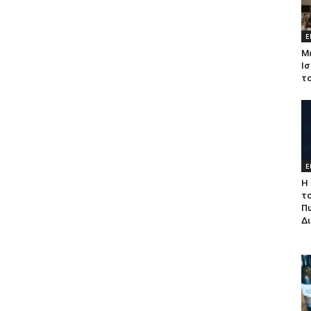
Ε
Μ
Ισ
τ
Ε
Η 
τ
Π
Δ