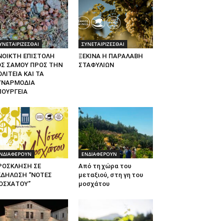
ΥΝΕΤΑΙΡΙΖΕΣΘΑΙ
ΣΥΝΕΤΑΙΡΙΖΕΣΘΑΙ
ΝΟΙΚΤΗ ΕΠΙΣΤΟΛΗ
ΞΕΚΙΝΑ Η ΠΑΡΑΛΑΒΗ
ΟΣ ΣΑΜΟΥ ΠΡΟΣ ΤΗΝ
ΣΤΑΦΥΛΙΩΝ
ΛΙΤΕΙΑ ΚΑΙ ΤΑ
ΥΝΑΡΜΟΔΙΑ
ΠΟΥΡΓΕΙΑ
ΝΔΙΑΦΕΡΟΥΝ
ΕΝΔΙΑΦΕΡΟΥΝ
ΡΟΣΚΛΗΣΗ ΣΕ
Από τη χώρα του
ΚΔΗΛΩΣΗ “ΝΟΤΕΣ
μεταξιού, στη γη του
ΟΣΧΑΤΟΥ”
μοσχάτου