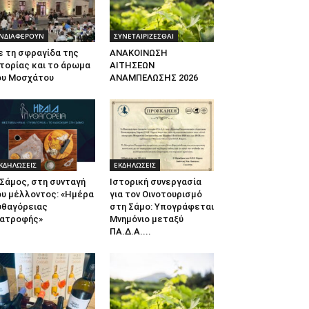
ΝΔΙΑΦΕΡΟΥΝ
ΣΥΝΕΤΑΙΡΙΖΕΣΘΑΙ
ε τη σφραγίδα της
ΑΝΑΚΟΙΝΩΣΗ
τορίας και το άρωμα
ΑΙΤΗΣΕΩΝ
ου Μοσχάτου
ΑΝΑΜΠΕΛΩΣΗΣ 2026
ΚΔΗΛΩΣΕΙΣ
ΕΚΔΗΛΩΣΕΙΣ
Σάμος, στη συνταγή
Ιστορική συνεργασία
ου μέλλοντος: «Ημέρα
για τον Οινοτουρισμό
υθαγόρειας
στη Σάμο: Υπογράφεται
ιατροφής»
Μνημόνιο μεταξύ
ΠΑ.Δ.Α....