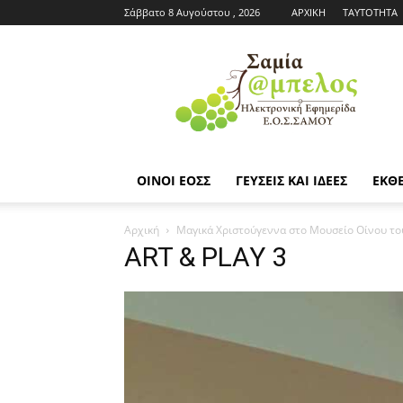
Σάββατο 8 Αυγούστου , 2026
ΑΡΧΙΚΗ
ΤΑΥΤΟΤΗΤΑ
Εφημερίδα
ΕΟΣΣ
|
Σαμία
Άμπελος
ΟΙΝΟΙ ΕΟΣΣ
ΓΕΥΣΕΙΣ ΚΑΙ ΙΔΕΕΣ
ΕΚΘΕ
Αρχική
Μαγικά Χριστούγεννα στο Μουσείο Οίνου το
ART & PLAY 3