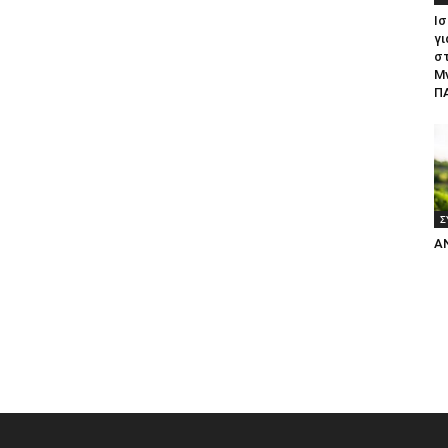
Ισ
γι
σ
Μ
ΠΑ
Σ
Α