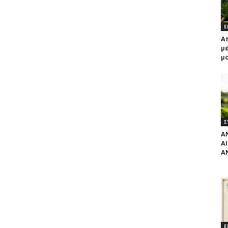
Ε
Α
με
μ
Σ
Α
Α
Α
Ε