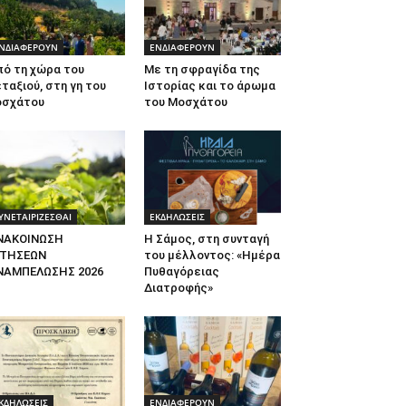
ΝΔΙΑΦΕΡΟΥΝ
ΕΝΔΙΑΦΕΡΟΥΝ
πό τη χώρα του
Με τη σφραγίδα της
ταξιού, στη γη του
Ιστορίας και το άρωμα
οσχάτου
του Μοσχάτου
ΥΝΕΤΑΙΡΙΖΕΣΘΑΙ
ΕΚΔΗΛΩΣΕΙΣ
ΝΑΚΟΙΝΩΣΗ
Η Σάμος, στη συνταγή
ΙΤΗΣΕΩΝ
του μέλλοντος: «Ημέρα
ΝΑΜΠΕΛΩΣΗΣ 2026
Πυθαγόρειας
Διατροφής»
ΚΔΗΛΩΣΕΙΣ
ΕΝΔΙΑΦΕΡΟΥΝ