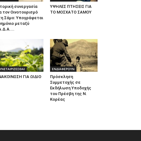
τορική συνεργασία
ΥΨΗΛΕΣ ΠΤΗΣΕΙΣ ΓΙΑ
α τον Οινοτουρισμό
ΤΟ ΜΟΣΧΑΤΟ ΣΑΜΟΥ
τη Σάμο: Υπογράφεται
νημόνιο μεταξύ
.Δ.Α....
ΥΝΕΤΑΙΡΙΖΕΣΘΑΙ
ΕΝΔΙΑΦΕΡΟΥΝ
ΝΑΚΟΙΝΩΣΗ ΓΙΑ ΩΙΔΙΟ
Πρόσκληση
Συμμετοχής σε
Εκδήλωση Υποδοχής
του Πρέσβη της Ν.
Κορέας