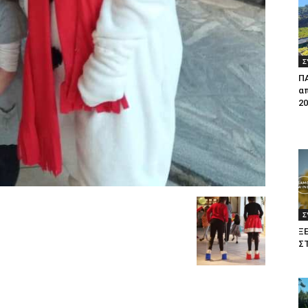
Σ
Π
απ
20
Σ
Ξ
Σ