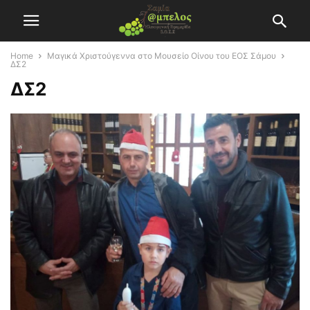
Home
Μαγικά Χριστούγεννα στο Μουσείο Οίνου του ΕΟΣ Σάμου
ΔΣ2
ΔΣ2