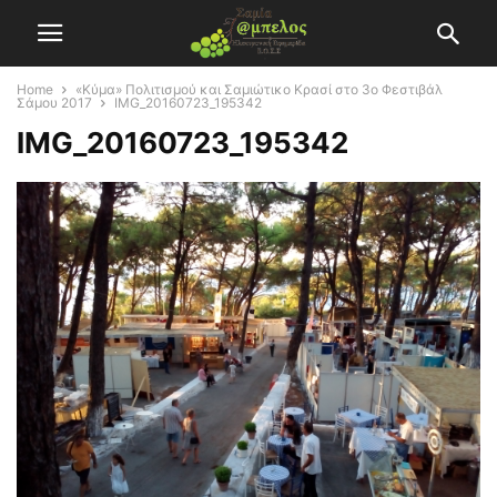
Home
«Κύμα» Πολιτισμού και Σαμιώτικο Κρασί στο 3ο Φεστιβάλ
Σάμου 2017
IMG_20160723_195342
IMG_20160723_195342