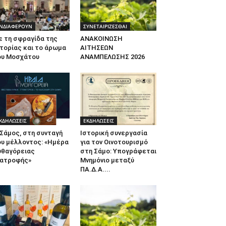
ΝΔΙΑΦΕΡΟΥΝ
ΣΥΝΕΤΑΙΡΙΖΕΣΘΑΙ
ε τη σφραγίδα της
ΑΝΑΚΟΙΝΩΣΗ
τορίας και το άρωμα
ΑΙΤΗΣΕΩΝ
ου Μοσχάτου
ΑΝΑΜΠΕΛΩΣΗΣ 2026
ΚΔΗΛΩΣΕΙΣ
ΕΚΔΗΛΩΣΕΙΣ
Σάμος, στη συνταγή
Ιστορική συνεργασία
ου μέλλοντος: «Ημέρα
για τον Οινοτουρισμό
υθαγόρειας
στη Σάμο: Υπογράφεται
ιατροφής»
Μνημόνιο μεταξύ
ΠΑ.Δ.Α....