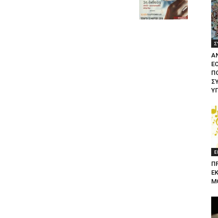
Σ
Α
Ε
ΠΟ
Σ
Υ
Ε
Π
Ε
Μ