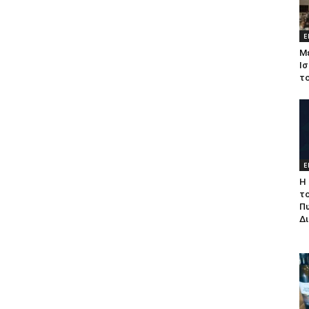
Ε
Μ
Ισ
τ
Ε
Η 
τ
Π
Δ