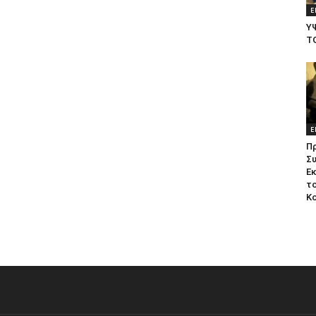
Ε
Υ
Τ
Ε
Π
Σ
Ε
το
Κ