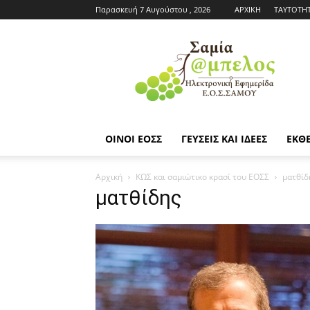
Παρασκευή 7 Αυγούστου , 2026
ΑΡΧΙΚΗ
ΤΑΥΤΟΤΗ
Εφημερίδα
ΕΟΣΣ
|
Σαμία
Άμπελος
ΟΙΝΟΙ ΕΟΣΣ
ΓΕΥΣΕΙΣ ΚΑΙ ΙΔΕΕΣ
ΕΚΘΕ
Αρχική
ΚΩΣ και σαμιώτικο κρασί του ΕΟΣΣ
ματθίδ
ματθίδης