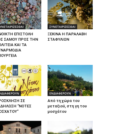
ΥΝΕΤΑΙΡΙΖΕΣΘΑΙ
ΣΥΝΕΤΑΙΡΙΖΕΣΘΑΙ
ΝΟΙΚΤΗ ΕΠΙΣΤΟΛΗ
ΞΕΚΙΝΑ Η ΠΑΡΑΛΑΒΗ
ΟΣ ΣΑΜΟΥ ΠΡΟΣ ΤΗΝ
ΣΤΑΦΥΛΙΩΝ
ΛΙΤΕΙΑ ΚΑΙ ΤΑ
ΥΝΑΡΜΟΔΙΑ
ΠΟΥΡΓΕΙΑ
ΝΔΙΑΦΕΡΟΥΝ
ΕΝΔΙΑΦΕΡΟΥΝ
ΡΟΣΚΛΗΣΗ ΣΕ
Από τη χώρα του
ΚΔΗΛΩΣΗ “ΝΟΤΕΣ
μεταξιού, στη γη του
ΟΣΧΑΤΟΥ”
μοσχάτου