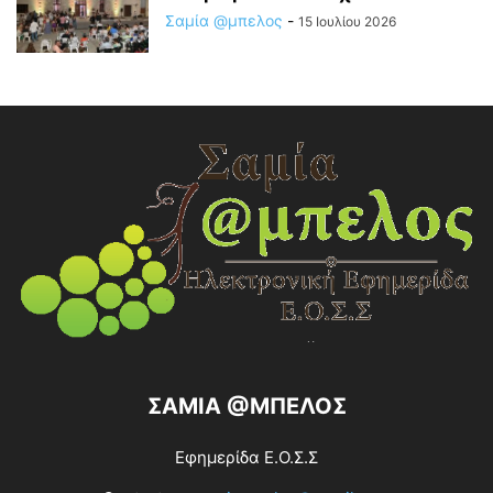
Σαμία @μπελος
-
15 Ιουλίου 2026
ΣΑΜΙΑ @ΜΠΕΛΟΣ
Εφημερίδα Ε.Ο.Σ.Σ