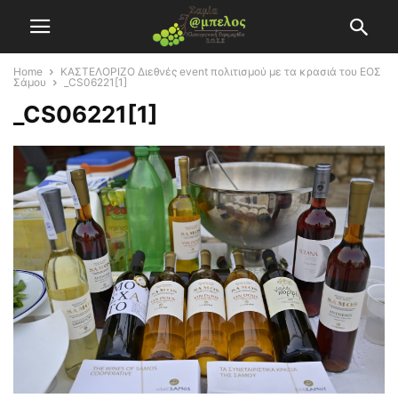
Home
ΚΑΣΤΕΛΟΡΙΖΟ Διεθνές event πολιτισμού με τα κρασιά του ΕΟΣ
Σάμου
_CS06221[1]
_CS06221[1]