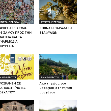
ΥΝΕΤΑΙΡΙΖΕΣΘΑΙ
ΣΥΝΕΤΑΙΡΙΖΕΣΘΑΙ
ΝΟΙΚΤΗ ΕΠΙΣΤΟΛΗ
ΞΕΚΙΝΑ Η ΠΑΡΑΛΑΒΗ
ΟΣ ΣΑΜΟΥ ΠΡΟΣ ΤΗΝ
ΣΤΑΦΥΛΙΩΝ
ΛΙΤΕΙΑ ΚΑΙ ΤΑ
ΥΝΑΡΜΟΔΙΑ
ΠΟΥΡΓΕΙΑ
ΝΔΙΑΦΕΡΟΥΝ
ΕΝΔΙΑΦΕΡΟΥΝ
ΡΟΣΚΛΗΣΗ ΣΕ
Από τη χώρα του
ΚΔΗΛΩΣΗ “ΝΟΤΕΣ
μεταξιού, στη γη του
ΟΣΧΑΤΟΥ”
μοσχάτου