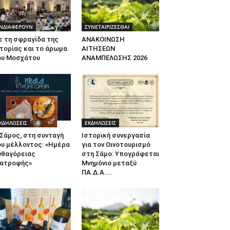
ΝΔΙΑΦΕΡΟΥΝ
ΣΥΝΕΤΑΙΡΙΖΕΣΘΑΙ
ε τη σφραγίδα της
ΑΝΑΚΟΙΝΩΣΗ
τορίας και το άρωμα
ΑΙΤΗΣΕΩΝ
ου Μοσχάτου
ΑΝΑΜΠΕΛΩΣΗΣ 2026
ΚΔΗΛΩΣΕΙΣ
ΕΚΔΗΛΩΣΕΙΣ
Σάμος, στη συνταγή
Ιστορική συνεργασία
ου μέλλοντος: «Ημέρα
για τον Οινοτουρισμό
υθαγόρειας
στη Σάμο: Υπογράφεται
ιατροφής»
Μνημόνιο μεταξύ
ΠΑ.Δ.Α....