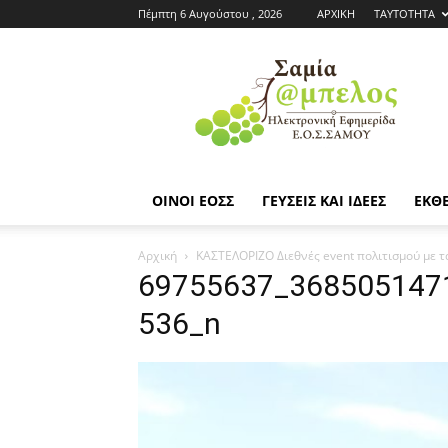
Πέμπτη 6 Αυγούστου , 2026
ΑΡΧΙΚΗ
ΤΑΥΤΟΤΗΤΑ
Εφημερίδα
ΕΟΣΣ
|
Σαμία
Άμπελος
ΟΙΝΟΙ ΕΟΣΣ
ΓΕΥΣΕΙΣ ΚΑΙ ΙΔΕΕΣ
ΕΚΘΕ
Αρχική
ΚΑΣΤΕΛΟΡΙΖΟ Διεθνές event πολιτισμού με τ
69755637_368505147
536_n