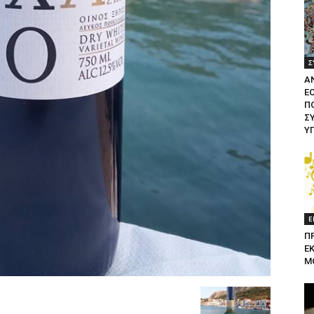
Σ
Α
Ε
ΠΟ
Σ
Υ
Ε
Π
Ε
Μ