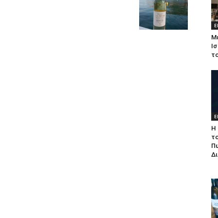
Ε
Μ
Ισ
τ
Ε
Η 
τ
Π
Δ