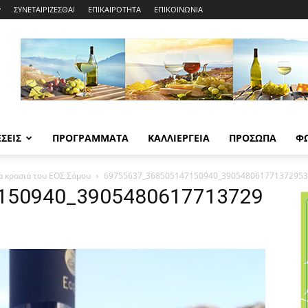
ΣΥΝΕΤΑΙΡΙΖΕΣΘΑΙ
ΕΠΙΚΑΙΡΟΤΗΤΑ
ΕΠΙΚΟΙΝΩΝΙΑ
ΣΕΙΣ
ΠΡΟΓΡΑΜΜΑΤΑ
ΚΑΛΛΙΕΡΓΕΙΑ
ΠΡΟΣΩΠΑ
Φ
α κρασιά του ΕΟΣ Σάμου
69755637_368505147150940_390548061771372953
150940_3905480617713729