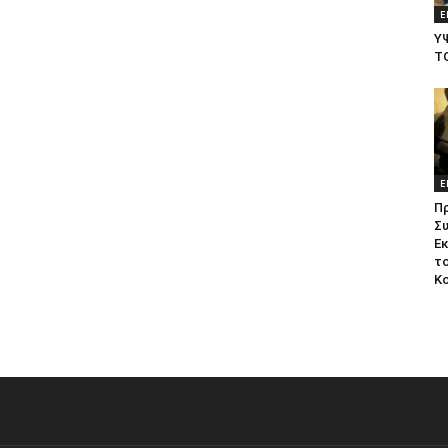
Ε
Υ
Τ
Ε
Π
Σ
Ε
το
Κ