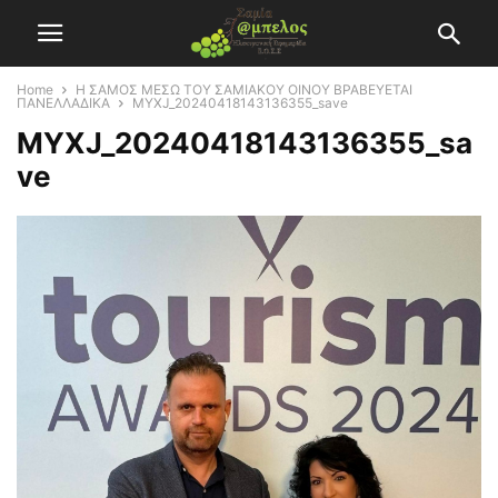
Home
Η ΣΑΜΟΣ ΜΕΣΩ ΤΟΥ ΣΑΜΙΑΚΟΥ ΟΙΝΟΥ ΒΡΑΒΕΥΕΤΑΙ
ΠΑΝΕΛΛΑΔΙΚΑ
MYXJ_20240418143136355_save
MYXJ_20240418143136355_sa
ve