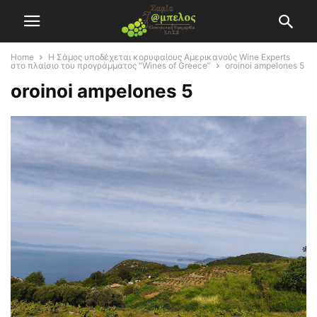
Home
Η Σάμος υποδέχεται κορυφαίους Αμερικανούς Wine Experts
στο πλαίσιο του προγράμματος “Wines of Greece”
oroinoi ampelones 5
oroinoi ampelones 5