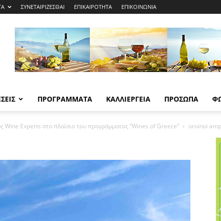
ΤΑ
ΣΥΝΕΤΑΙΡΙΖΕΣΘΑΙ
ΕΠΙΚΑΙΡΟΤΗΤΑ
ΕΠΙΚΟΙΝΩΝΙΑ
ΣΕΙΣ
ΠΡΟΓΡΑΜΜΑΤΑ
ΚΑΛΛΙΕΡΓΕΙΑ
ΠΡΟΣΩΠΑ
Φ
 Wine Experts στο πλαίσιο του προγράμματος “Wines of Greece”
oroinoi amp