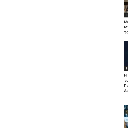
Ε
Μ
Ισ
τ
Ε
Η 
τ
Π
Δ