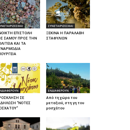
ΥΝΕΤΑΙΡΙΖΕΣΘΑΙ
ΣΥΝΕΤΑΙΡΙΖΕΣΘΑΙ
ΝΟΙΚΤΗ ΕΠΙΣΤΟΛΗ
ΞΕΚΙΝΑ Η ΠΑΡΑΛΑΒΗ
ΟΣ ΣΑΜΟΥ ΠΡΟΣ ΤΗΝ
ΣΤΑΦΥΛΙΩΝ
ΛΙΤΕΙΑ ΚΑΙ ΤΑ
ΥΝΑΡΜΟΔΙΑ
ΠΟΥΡΓΕΙΑ
ΝΔΙΑΦΕΡΟΥΝ
ΕΝΔΙΑΦΕΡΟΥΝ
ΡΟΣΚΛΗΣΗ ΣΕ
Από τη χώρα του
ΚΔΗΛΩΣΗ “ΝΟΤΕΣ
μεταξιού, στη γη του
ΟΣΧΑΤΟΥ”
μοσχάτου