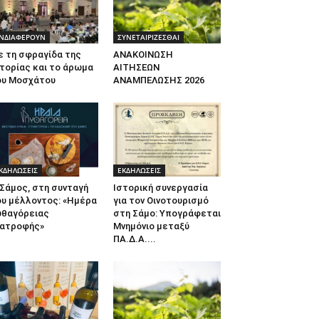
ΝΔΙΑΦΕΡΟΥΝ
ΣΥΝΕΤΑΙΡΙΖΕΣΘΑΙ
ε τη σφραγίδα της
ΑΝΑΚΟΙΝΩΣΗ
τορίας και το άρωμα
ΑΙΤΗΣΕΩΝ
ου Μοσχάτου
ΑΝΑΜΠΕΛΩΣΗΣ 2026
ΚΔΗΛΩΣΕΙΣ
ΕΚΔΗΛΩΣΕΙΣ
Σάμος, στη συνταγή
Ιστορική συνεργασία
ου μέλλοντος: «Ημέρα
για τον Οινοτουρισμό
υθαγόρειας
στη Σάμο: Υπογράφεται
ιατροφής»
Μνημόνιο μεταξύ
ΠΑ.Δ.Α....