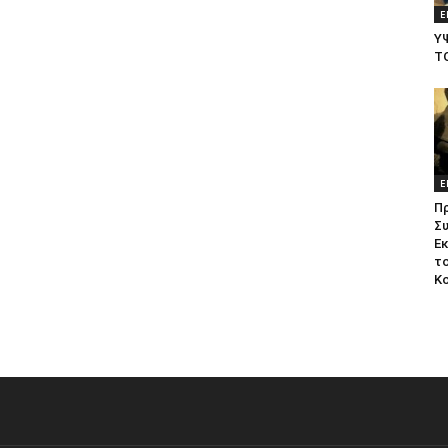
Ε
Υ
Τ
Ε
Π
Σ
Ε
το
Κ