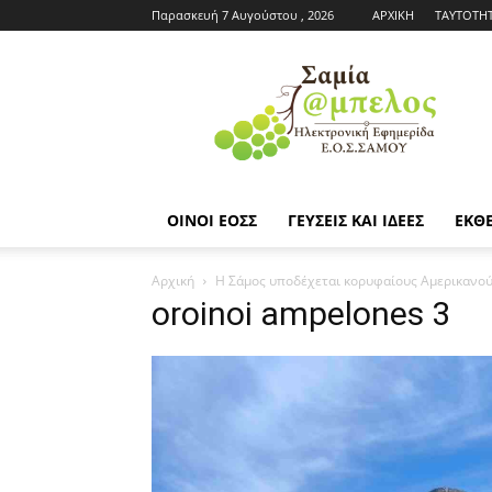
Παρασκευή 7 Αυγούστου , 2026
ΑΡΧΙΚΗ
ΤΑΥΤΟΤΗ
Εφημερίδα
ΕΟΣΣ
|
Σαμία
Άμπελος
ΟΙΝΟΙ ΕΟΣΣ
ΓΕΥΣΕΙΣ ΚΑΙ ΙΔΕΕΣ
ΕΚΘΕ
Αρχική
Η Σάμος υποδέχεται κορυφαίους Αμερικανούς
oroinoi ampelones 3