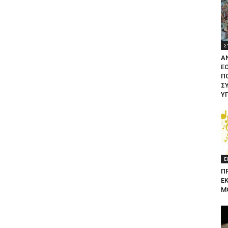
Σ
Α
Ε
ΠΟ
Σ
Υ
Ε
Π
Ε
Μ