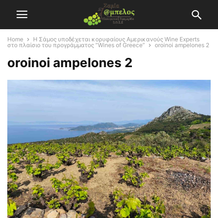
Home
Η Σάμος υποδέχεται κορυφαίους Αμερικανούς Wine Experts
στο πλαίσιο του προγράμματος “Wines of Greece”
oroinoi ampelones 2
oroinoi ampelones 2