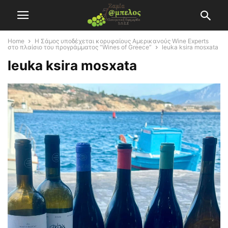
Home
Η Σάμος υποδέχεται κορυφαίους Αμερικανούς Wine Experts
στο πλαίσιο του προγράμματος “Wines of Greece”
leuka ksira mosxata
leuka ksira mosxata